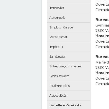
Ouvertur
Immobilier
Fermetu
Automobile
Bureau
Gymnase
Emploi, chômage
73110 V
Horair
Météo, climat
Ouvertur
Fermetu
Impôts, IFI
Bureau
Santé, social
Mairie d
Entreprises, commerces
73110 V
Horair
Ecoles, scolarité
Ouvertur
Fermetu
Tourisme, loisirs
Avis de décès
Déchetterie Valgelon-La