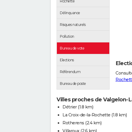
Rochette
Délinquance
Risques naturels
Pollution
Bureau de vote
Elections
Electi
Référendum
Consulte
Rochett
Bureau de poste
Villes proches de Valgelon-
Détrier
(1.8 km)
La Croix-de-la-Rochette
(1.8 km)
Rotherens
(2.4 km)
Villaroux
(2.6 km)