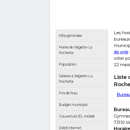
Les hora
Infos générales
bureaux 
municip
Mairie de Valgelon-La
de vote
Rochette
voter p
Population
22 mars
Salaires à Valgelon-La
Liste 
Rochette
Roche
Prix de l'eau
Bureau
Budget municipal
Bureau
Gymnase
Couverture 5G, mobile
73110 V
Débit Internet
Horair