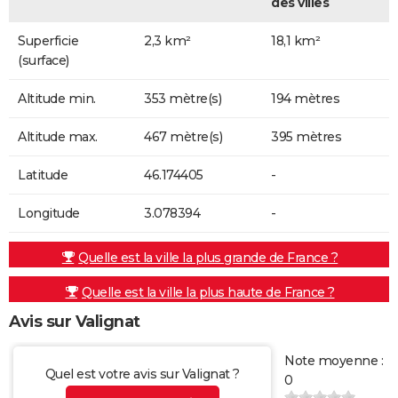
des villes
Superficie
2,3 km²
18,1 km²
(surface)
Altitude min.
353 mètre(s)
194 mètres
Altitude max.
467 mètre(s)
395 mètres
Latitude
46.174405
-
Longitude
3.078394
-
Quelle est la ville la plus grande de France ?
Quelle est la ville la plus haute de France ?
Avis sur Valignat
Note moyenne :
Quel est votre avis sur Valignat ?
0