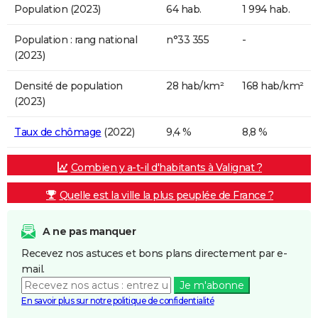
Population (2023)
64 hab.
1 994 hab.
Population : rang national
n°33 355
-
(2023)
Densité de population
28 hab/km²
168 hab/km²
(2023)
Taux de chômage
(2022)
9,4 %
8,8 %
Combien y a-t-il d'habitants à Valignat ?
Quelle est la ville la plus peuplée de France ?
A ne pas manquer
Recevez nos astuces et bons plans directement par e-
mail.
Je m'abonne
En savoir plus sur notre politique de confidentialité