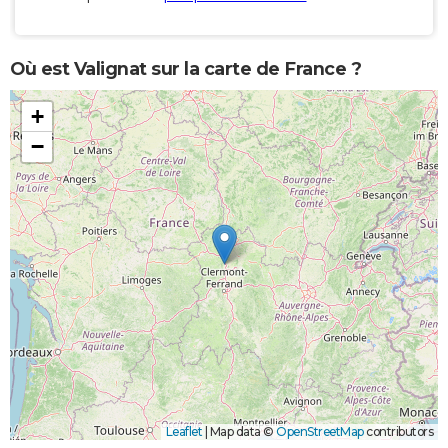
Où est Valignat sur la carte de France ?
+
−
Leaflet
|
Map data ©
OpenStreetMap
contributors