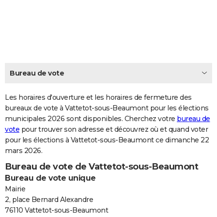
City break
Voyage de noces
Climat
Destinations
Voyage nature
Forum
+
PHOTO
GUIDES D'ACHAT
BONS PLANS
CARTE DE VOEUX
Bureau de vote
Carte Bonne année
Carte Pâques
Carte de Noël
Carte Saint-Valentin
Carte d'anniversaire
DICTIONNAIRE
Les horaires d'ouverture et les horaires de fermeture des
Biographies
Expressions
bureaux de vote à Vattetot-sous-Beaumont pour les élections
Dictionnaire
Citations
Proverbes
PROGRAMME TV
municipales 2026 sont disponibles. Cherchez votre
bureau de
vote
pour trouver son adresse et découvrez où et quand voter
COPAINS D'AVANT
pour les élections à Vattetot-sous-Beaumont ce dimanche 22
Se connecter
Collèges
Universités
Service militaire
S'inscrire
Lycées
Primaires
Entreprises
Avis de recherche
AVIS DE DÉCÈS
mars 2026.
Bureau de vote de Vattetot-sous-Beaumont
FORUM
Bureau de vote unique
Lifestyle
Sport
Television
Cinema
Bricolage
Culture
Auto
Voyage
Mairie
2, place Bernard Alexandre
76110 Vattetot-sous-Beaumont