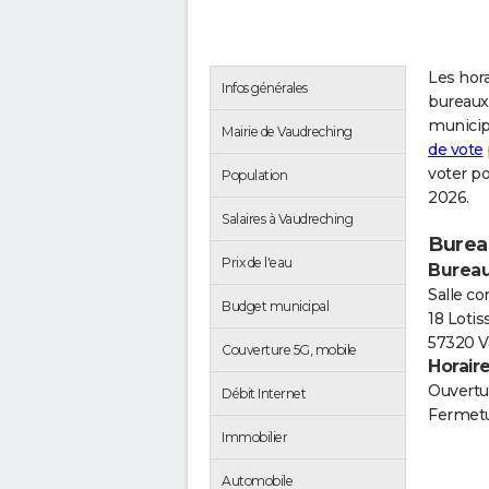
Les hora
Infos générales
bureaux 
municip
Mairie de Vaudreching
de vote
voter p
Population
2026.
Salaires à Vaudreching
Burea
Prix de l'eau
Bureau
Salle c
Budget municipal
18 Loti
57320 V
Couverture 5G, mobile
Horair
Ouvertur
Débit Internet
Fermetu
Immobilier
Automobile