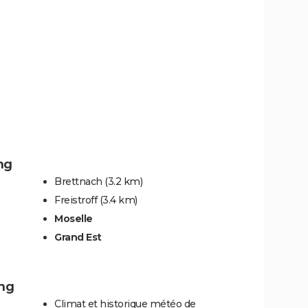
ng
Brettnach
(3.2 km)
Freistroff
(3.4 km)
Moselle
Grand Est
ing
Climat et historique météo de