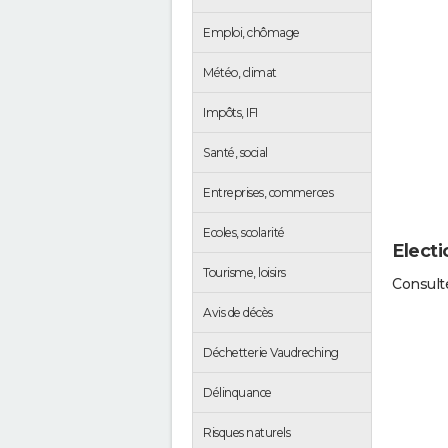
Emploi, chômage
Météo, climat
Impôts, IFI
Santé, social
Entreprises, commerces
Ecoles, scolarité
Elect
Tourisme, loisirs
Consulte
Avis de décès
Déchetterie Vaudreching
Délinquance
Risques naturels