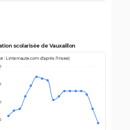
tion scolarisée de Vauxaillon
e : Linternaute.com d'après l'Insee)
0
0
0
0