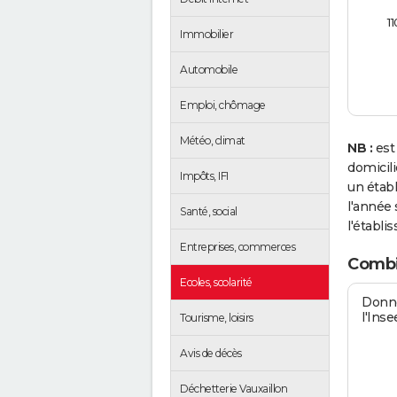
11
Immobilier
Automobile
Emploi, chômage
Météo, climat
NB :
est
domicil
Impôts, IFI
un étab
l'année 
Santé, social
l'établi
Entreprises, commerces
Combie
Ecoles, scolarité
Donné
l'Inse
Tourisme, loisirs
Avis de décès
Déchetterie Vauxaillon