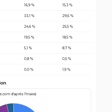
16,9 %
15,3 %
33,1 %
29,6 %
24,6 %
25,5 %
19,5 %
18,5 %
5,1 %
8,7 %
0,8 %
0,5 %
0,0 %
1,9 %
lon
.com d'après l'Insee)