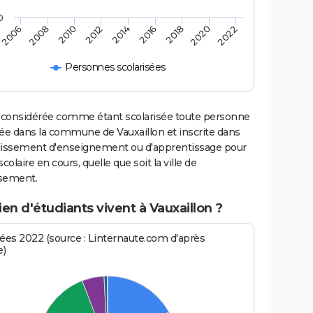
0
2020
2014
2008
2018
2012
2006
2022
2016
2010
Personnes scolarisées
 considérée comme étant scolarisée toute personne
iée dans la commune de Vauxaillon et inscrite dans
lissement d'enseignement ou d'apprentissage pour
scolaire en cours, quelle que soit la ville de
ssement.
n d'étudiants vivent à Vauxaillon ?
es 2022 (source : Linternaute.com d'après
e)