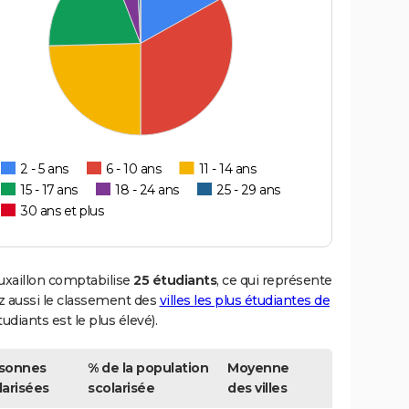
2 - 5 ans
6 - 10 ans
11 - 14 ans
15 - 17 ans
18 - 24 ans
25 - 29 ans
30 ans et plus
auxaillon comptabilise
25 étudiants
, ce qui représente
 aussi le classement des
villes les plus étudiantes de
udiants est le plus élevé).
sonnes
% de la population
Moyenne
larisées
scolarisée
des villes