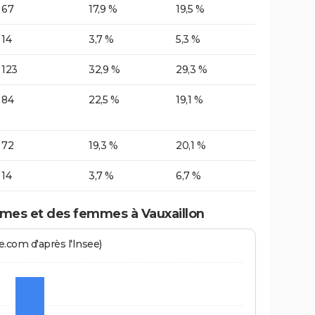
67
17,9 %
19,5 %
14
3,7 %
5,3 %
123
32,9 %
29,3 %
84
22,5 %
19,1 %
72
19,3 %
20,1 %
14
3,7 %
6,7 %
mes et des femmes à Vauxaillon
.com d'après l'Insee)