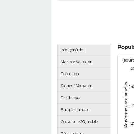
Popula
Infos générales
(sourc
Mairie de Vauxaillon
15
Population
Personnes scolarisées
Salaires à Vauxaillon
14
Prix de l'eau
13
Budget municipal
Couverture 5G, mobile
12
Débit Internet