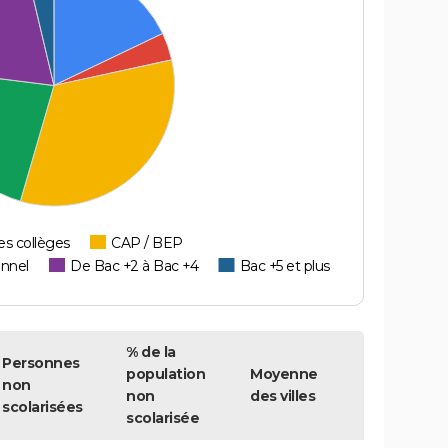
es collèges
CAP / BEP
onnel
De Bac +2 à Bac +4
Bac +5 et plus
% de la
Personnes
population
Moyenne
non
non
des villes
scolarisées
scolarisée