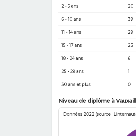
2 - 5 ans
20
6 - 10 ans
39
11 - 14 ans
29
15 - 17 ans
23
18 - 24 ans
6
25 - 29 ans
1
30 ans et plus
0
Niveau de diplôme à Vauxail
Données 2022 (source : Linternaute