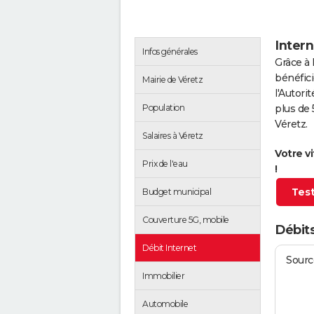
Intern
Infos générales
Grâce à 
bénéfici
Mairie de Véretz
l'Autor
Population
plus de 
Véretz.
Salaires à Véretz
Votre v
Prix de l'eau
!
Test
Budget municipal
Couverture 5G, mobile
Débits
Débit Internet
Source
Immobilier
Automobile