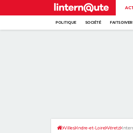
AC
POLITIQUE
SOCIÉTÉ
FAITS DIVER
Villes
Indre-et-Loire
Véretz
Inter