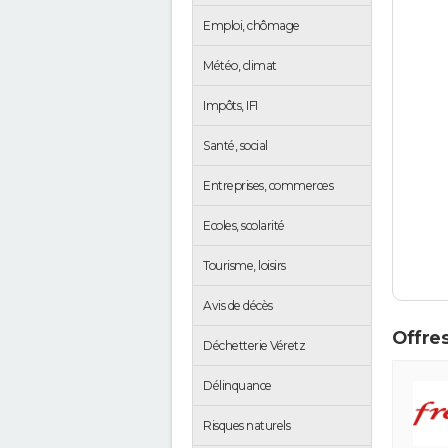
Emploi, chômage
Météo, climat
Impôts, IFI
Santé, social
Entreprises, commerces
Ecoles, scolarité
Tourisme, loisirs
Avis de décès
Offres
Déchetterie Véretz
Délinquance
Risques naturels