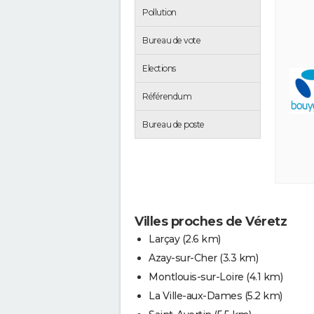
Pollution
Bureau de vote
Elections
Référendum
Bureau de poste
Villes proches de Véretz
Larçay
(2.6 km)
Azay-sur-Cher
(3.3 km)
Montlouis-sur-Loire
(4.1 km)
La Ville-aux-Dames
(5.2 km)