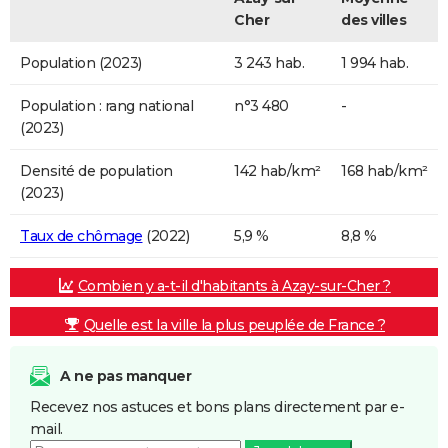
Cher
des villes
Population (2023)
3 243 hab.
1 994 hab.
Population : rang national
n°3 480
-
(2023)
Densité de population
142 hab/km²
168 hab/km²
(2023)
Taux de chômage
(2022)
5,9 %
8,8 %
Combien y a-t-il d'habitants à Azay-sur-Cher ?
Quelle est la ville la plus peuplée de France ?
A ne pas manquer
Recevez nos astuces et bons plans directement par e-
mail.