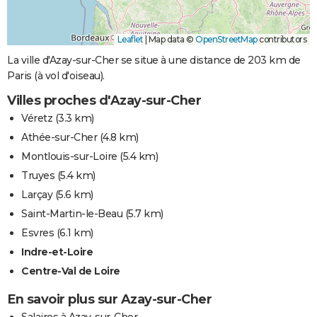
Leaflet
|
Map data ©
OpenStreetMap
contributors
La ville d'Azay-sur-Cher se situe à une distance de 203 km de
Paris (à vol d'oiseau).
Villes proches d'Azay-sur-Cher
Véretz
(3.3 km)
Athée-sur-Cher
(4.8 km)
Montlouis-sur-Loire
(5.4 km)
Truyes
(5.4 km)
Larçay
(5.6 km)
Saint-Martin-le-Beau
(5.7 km)
Esvres
(6.1 km)
Indre-et-Loire
Centre-Val de Loire
En savoir plus sur Azay-sur-Cher