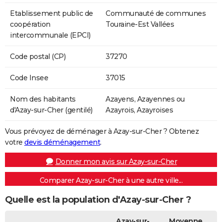
Etablissement public de
Communauté de communes
coopération
Touraine-Est Vallées
intercommunale (EPCI)
Code postal (CP)
37270
Code Insee
37015
Nom des habitants
Azayens, Azayennes ou
d'Azay-sur-Cher (gentilé)
Azayrois, Azayroises
Vous prévoyez de déménager à Azay-sur-Cher ? Obtenez
votre
devis déménagement
.
Donner mon avis sur Azay-sur-Cher
Comparer Azay-sur-Cher à une autre ville...
Quelle est la population d'Azay-sur-Cher ?
Azay-sur-
Moyenne