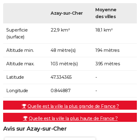
Moyenne
Azay-sur-Cher
des villes
Superficie
22,9 km²
18,1 km²
(surface)
Altitude min.
48 mètre(s)
194 mètres
Altitude max.
103 mètre(s)
395 mètres
Latitude
47.334365
-
Longitude
0.844887
-
Quelle est la ville la plus grande de France ?
Quelle est la ville la plus haute de France ?
Avis sur Azay-sur-Cher