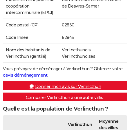
coopération
de Desvres-Samer
intercommunale (EPCI)
Code postal (CP)
62830
Code Insee
62845
Nom des habitants de
Verlincthunois,
Verlincthun (gentilé)
Verlincthunoises
Vous prévoyez de déménager à Verlincthun ? Obtenez votre
devis déménagement
.
Donner mon avis sur Verlincthun
Comparer Verlincthun à une autre ville...
Quelle est la population de Verlincthun ?
Moyenne
Verlincthun
des villes