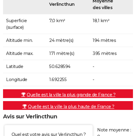
Moyenne
Verlincthun
des villes
Superficie
7,0 km²
18,1 km²
(surface)
Altitude min.
24 mètre(s)
194 mètres
Altitude max.
171 mètre(s)
395 mètres
Latitude
50.628594
-
Longitude
1.692255
-
Quelle est la ville la plus grande de France ?
Quelle est la ville la plus haute de France ?
Avis sur Verlincthun
Note moyenne :
Quel est votre avis sur Verlincthun ?