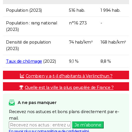
Population (2023)
516 hab.
1 994 hab.
Population : rang national
n°16 273
-
(2023)
Densité de population
74 hab/km²
168 hab/km²
(2023)
Taux de chômage
(2022)
9,1 %
8,8 %
Combien y a-t-il d'habitants à Verlincthun ?
Quelle est la ville la plus peuplée de France ?
A ne pas manquer
Recevez nos astuces et bons plans directement par e-
mail.
Je m'abonne
En savoir plus sur notre politique de confidentialité