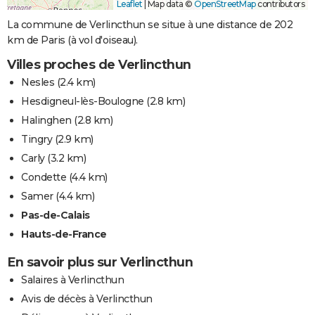
Leaflet
|
Map data ©
OpenStreetMap
contributors
La commune de Verlincthun se situe à une distance de 202
km de Paris (à vol d'oiseau).
Villes proches de Verlincthun
Nesles
(2.4 km)
Hesdigneul-lès-Boulogne
(2.8 km)
Halinghen
(2.8 km)
Tingry
(2.9 km)
Carly
(3.2 km)
Condette
(4.4 km)
Samer
(4.4 km)
Pas-de-Calais
Hauts-de-France
En savoir plus sur Verlincthun
Salaires à Verlincthun
Avis de décès à Verlincthun