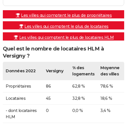
Les villes qui comptent le plus de propriétaires
Les villes qui comptent le plus de locataires
Les villes qui comptent le plus de locataires HLM
Quel est le nombre de locataires HLM à
Versigny ?
% des
Moyenne
Données 2022
Versigny
logements
des villes
Propriétaires
86
62,8 %
78,6 %
Locataires
45
32,8 %
18,6 %
- dont locataires
0
0,0 %
3,4 %
HLM