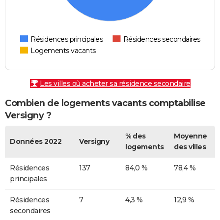
Résidences principales
Résidences secondaires
Logements vacants
Les villes où acheter sa résidence secondaire
Combien de logements vacants comptabilise
Versigny ?
% des
Moyenne
Données 2022
Versigny
logements
des villes
Résidences
137
84,0 %
78,4 %
principales
Résidences
7
4,3 %
12,9 %
secondaires