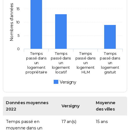
Nombres d'années
15
10
5
0
Temps
Temps
Temps
Temps
passé dans
passé dans
passé dans
passé dans
un
un
un
un
logement
logement
logement
logement
propriétaire
locatif
HLM
gratuit
Versigny
Données moyennes
Moyenne
Versigny
2022
des villes
Temps passé en
17 an(s)
15 ans
moyenne dans un