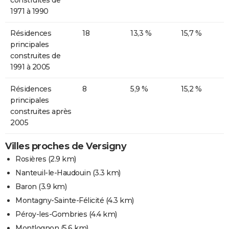
1971 à 1990
Résidences
18
13,3 %
15,7 %
principales
construites de
1991 à 2005
Résidences
8
5,9 %
15,2 %
principales
construites après
2005
Villes proches de Versigny
Rosières
(2.9 km)
Nanteuil-le-Haudouin
(3.3 km)
Baron
(3.9 km)
Montagny-Sainte-Félicité
(4.3 km)
Péroy-les-Gombries
(4.4 km)
Montlognon
(5.6 km)