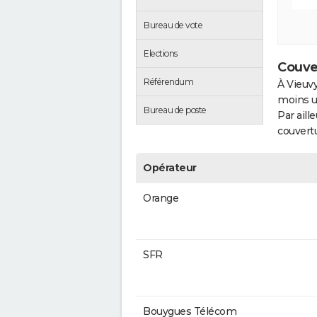
Bureau de vote
Elections
Couve
Référendum
À Vieuvy
moins u
Bureau de poste
Par aill
couvertu
Opérateur
Orange
SFR
Bouygues Télécom