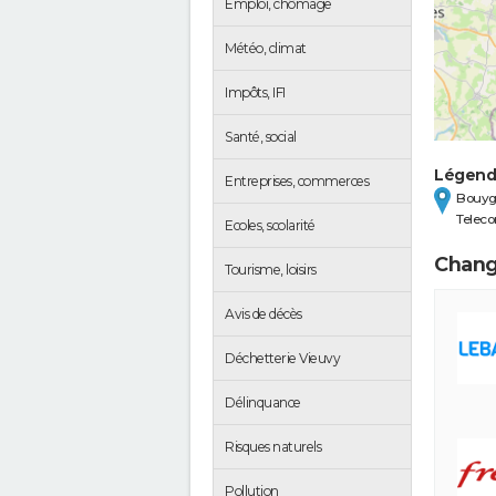
Emploi, chômage
Météo, climat
Impôts, IFI
Santé, social
Légen
Entreprises, commerces
Bouyg
Telec
Ecoles, scolarité
Chang
Tourisme, loisirs
Avis de décès
Déchetterie Vieuvy
Délinquance
Risques naturels
Pollution