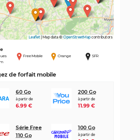
Leaflet
|
Map data ©
OpenStreetMap
contributors
de
ues
Free Mobile
Orange
SFR
om
ez de forfait mobile
60 Go
200 Go
à partir de
à partir de
6.99 €
11.99 €
Série Free
100 Go
à partir de
110 Go