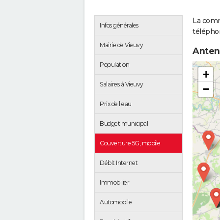
La comm
Infos générales
téléphon
Mairie de Vieuvy
Anten
Population
+
Salaires à Vieuvy
−
Prix de l'eau
Budget municipal
Couverture 5G, mobile
Débit Internet
Immobilier
Automobile