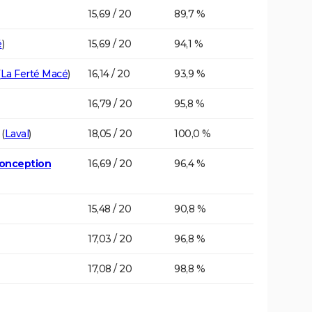
15,69 / 20
89,7 %
é
)
15,69 / 20
94,1 %
(
La Ferté Macé
)
16,14 / 20
93,9 %
16,79 / 20
95,8 %
(
Laval
)
18,05 / 20
100,0 %
Conception
16,69 / 20
96,4 %
15,48 / 20
90,8 %
17,03 / 20
96,8 %
17,08 / 20
98,8 %