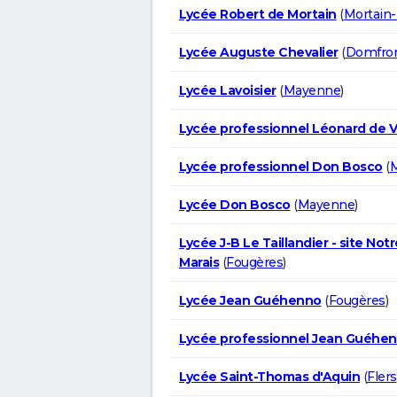
Lycée Robert de Mortain
(
Mortain
Lycée Auguste Chevalier
(
Domfron
Lycée Lavoisier
(
Mayenne
)
Lycée professionnel Léonard de V
Lycée professionnel Don Bosco
(
Lycée Don Bosco
(
Mayenne
)
Lycée J-B Le Taillandier - site No
Marais
(
Fougères
)
Lycée Jean Guéhenno
(
Fougères
)
Lycée professionnel Jean Guéhe
Lycée Saint-Thomas d'Aquin
(
Flers