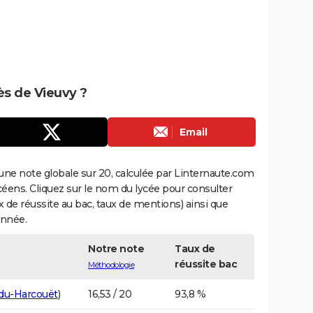
rès de Vieuvy ?
Email
une note globale sur 20, calculée par Linternaute.com
ycéens. Cliquez sur le nom du lycée pour consulter
aux de réussite au bac, taux de mentions) ainsi que
année.
Notre note
Taux de
réussite bac
Méthodologie
-du-Harcouët
)
16,53 / 20
93,8 %