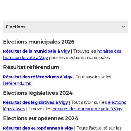
City break
Voyage de noces
Climat
Destinations
Voyage nature
Forum
+
PHOTO
GUIDES D'ACHAT
Elections
BONS PLANS
Elections municipales 2026
CARTE DE VOEUX
Résultat de la municipale à Vigy
| Trouvez les
horaires des
Carte Bonne année
Carte Pâques
Carte de Noël
Carte Saint-Valentin
Carte d'anniversaire
DICTIONNAIRE
bureaux de vote à Vigy
pour les élections municipales
Biographies
Expressions
Dictionnaire
Citations
Proverbes
PROGRAMME TV
Résultat référendum
Résultat des référendums à Vigy
| Tout savoir sur les
COPAINS D'AVANT
Référendums
Se connecter
Collèges
Universités
Service militaire
S'inscrire
Lycées
Primaires
Entreprises
Avis de recherche
AVIS DE DÉCÈS
Elections législatives 2024
FORUM
Résultat des législatives à Vigy
| Tout savoir sur les
élections
législatives
| Trouvez les
horaires des bureaux de vote à Vigy
Lifestyle
Sport
Television
Cinema
Bricolage
Culture
Auto
Voyage
Elections européennes 2024
Résultat des européennes à Vigy
| Toute l'actualité sur les