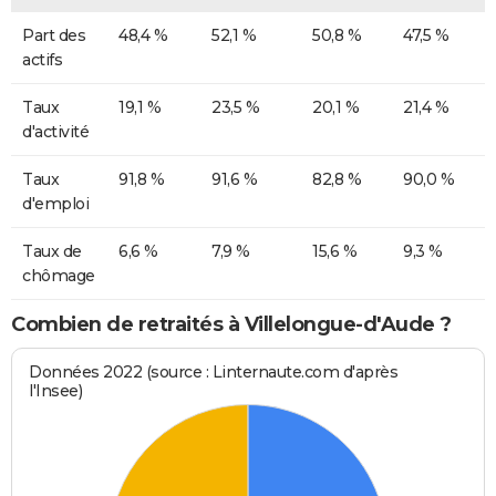
Part des
48,4 %
52,1 %
50,8 %
47,5 %
actifs
Taux
19,1 %
23,5 %
20,1 %
21,4 %
d'activité
Taux
91,8 %
91,6 %
82,8 %
90,0 %
d'emploi
Taux de
6,6 %
7,9 %
15,6 %
9,3 %
chômage
Combien de retraités à Villelongue-d'Aude ?
Données 2022 (source : Linternaute.com d'après
l'Insee)