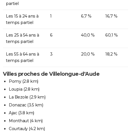
partiel
Les 15 à 24 ans à
1
6,7 %
16,7 %
temps partiel
Les 25 à 54 ans à
6
40,0 %
60,1 %
temps partiel
Les 55 à 64 ans à
3
20,0 %
18,2 %
temps partiel
Villes proches de Villelongue-d'Aude
Pomy
(2.8 km)
Loupia
(2.8 km)
La Bezole
(2.9 km)
Donazac
(3.5 km)
Ajac
(3.8 km)
Monthaut
(4 km)
Courtauly
(4.2 km)