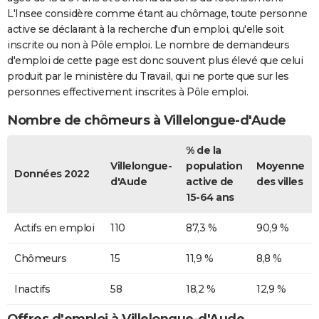
L'Insee considère comme étant au chômage, toute personne
active se déclarant à la recherche d'un emploi, qu'elle soit
inscrite ou non à Pôle emploi. Le nombre de demandeurs
d'emploi de cette page est donc souvent plus élevé que celui
produit par le ministère du Travail, qui ne porte que sur les
personnes effectivement inscrites à Pôle emploi.
Nombre de chômeurs à Villelongue-d'Aude
% de la
Villelongue-
population
Moyenne
Données 2022
d'Aude
active de
des villes
15-64 ans
Actifs en emploi
110
87,3 %
90,9 %
Chômeurs
15
11,9 %
8,8 %
Inactifs
58
18,2 %
12,9 %