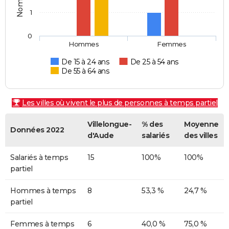
1
0
Hommes
Femmes
De 15 à 24 ans
De 25 à 54 ans
De 55 à 64 ans
Les villes où vivent le plus de personnes à temps partiel
Villelongue-
% des
Moyenne
Données 2022
d'Aude
salariés
des villes
Salariés à temps
15
100%
100%
partiel
Hommes à temps
8
53,3 %
24,7 %
partiel
Femmes à temps
6
40,0 %
75,0 %