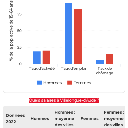
% de la pop. active de 15-64 ans
75
50
25
0
Taux d'activité
Taux d'emploi
Taux de
chômage
Hommes
Femmes
Quels salaires à Villelongue-d'Aude ?
Hommes :
Femmes :
Données
Hommes
moyenne
Femmes
moyenne
2022
des villes
des villes