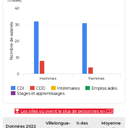
l'Insee)
40
Nombre de salariés
30
20
10
0
Hommes
Femmes
CDI
CDD
Intérimaires
Emplois aidés
Stages et apprentissages
Les villes où vivent le plus de personnes en CDI
Villelongue-
% des
Moyenne
Données 2022