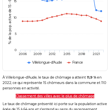
% de la pop. active de 15 - 64 ans
15
10
5
0
2006
2009
2012
2015
2018
2021
Villelongue-d'Aude
France
À Villelongue-d'Aude, le taux de chômage a atteint
11,9 %
en
2022, ce qui représente 15 chômeurs dans la commune et 110
personnes en activité.
Classement des villes avec le plus de chômage
Le taux de chômage présenté ici porte sur la population active
âgée de 15 à 64 ans et s'entend au sens du recensement.