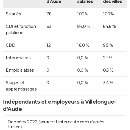
d'Aude
salariés
des villes
Salariés
78
100%
100%
CDI et fonction
63
84,0 %
84,6 %
publique
CDD
12
16,0 %
9,5 %
Intérimaires
0
0,0 %
2,1 %
Emplois aidés
0
0,0 %
0,5 %
Stages et
0
0,0 %
3,4 %
apprentissages
Indépendants et employeurs à Villelongue-
d'Aude
Données 2022 (source : Linternaute.com d'après
l'Insee)