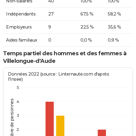
Non-salariés
40
100%
100%
Indépendants
27
67,5 %
58,2 %
Employeurs
9
22,5 %
35,6 %
Aides familiaux
0
0,0 %
0,9 %
Temps partiel des hommes et des femmes à
Villelongue-d'Aude
Données 2022 (source : Linternaute.com d'après
l'Insee)
5
Nombre de personnes
4
3
2