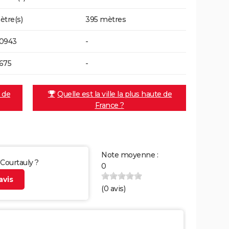
ètre(s)
395 mètres
40943
-
675
-
e de
Quelle est la ville la plus haute de
France ?
Note moyenne :
 Courtauly ?
0
vis
(
0
avis)