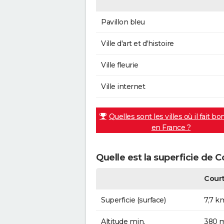
Pavillon bleu
Ville d'art et d'histoire
Ville fleurie
Ville internet
Quelles sont les villes où il fait bo
en France ?
Quelle est la superficie de C
Court
Superficie (surface)
7,7 k
Altitude min.
380 m