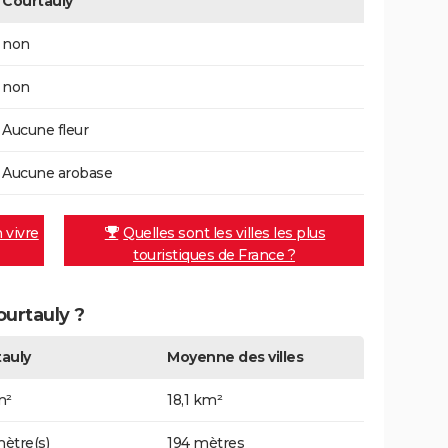
Courtauly
non
non
Aucune fleur
Aucune arobase
n vivre
Quelles sont les villes les plus
touristiques de France ?
ourtauly ?
auly
Moyenne des villes
m²
18,1 km²
ètre(s)
194 mètres