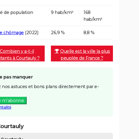
é de population
9 hab/km²
168
hab/km²
de chômage
(2022)
26,9 %
8,8 %
Combien y a-t-il
Quelle est la ville la plus
itants à Courtauly ?
peuplée de France ?
e pas manquer
 nos astuces et bons plans directement par e-
e m'abonne
tialité
ourtauly