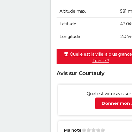
Altitude max.
581 m
Latitude
43.0
Longitude
2.044
Quelle est la ville la plus grand
France ?
Avis sur Courtauly
Quel est votre avis sur
Donner mon a
Ma note