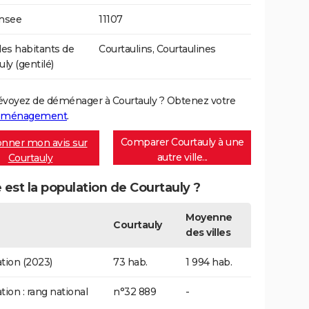
Insee
11107
s habitants de
Courtaulins, Courtaulines
ly (gentilé)
évoyez de déménager à Courtauly ? Obtenez votre
déménagement
.
Comparer Courtauly à une
nner mon avis sur
autre ville...
Courtauly
 est la population de Courtauly ?
Moyenne
Courtauly
des villes
tion (2023)
73 hab.
1 994 hab.
tion : rang national
n°32 889
-