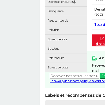
Déchetterie Courtauly
Densit
Délinquance
(2023)
Risques naturels
Taux 
Pollution
Bureau de vote
d'hab
Elections
A n
Référendum
Recevez
Bureau de poste
mail.
J
En savoir plus sur notre politique de confiden
Labels et récompenses de C