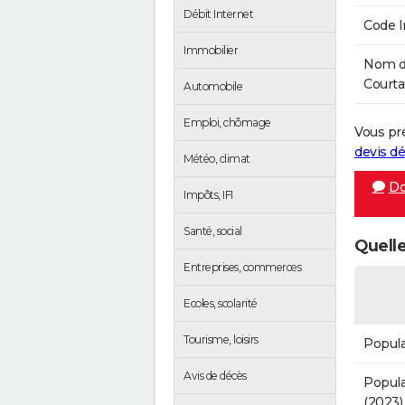
Débit Internet
Code 
Immobilier
Nom de
Courtau
Automobile
Emploi, chômage
Vous pr
devis 
Météo, climat
Do
Impôts, IFI
Santé, social
Quelle
Entreprises, commerces
Ecoles, scolarité
Tourisme, loisirs
Popula
Avis de décès
Popula
(2023)