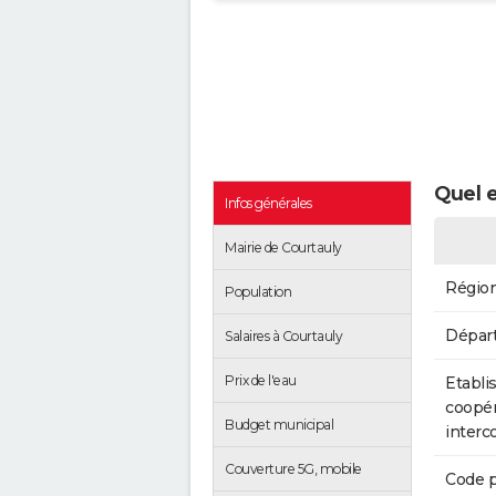
Quel e
Infos générales
Mairie de Courtauly
Régio
Population
Dépar
Salaires à Courtauly
Prix de l'eau
Etabli
coopér
Budget municipal
inter
Couverture 5G, mobile
Code p