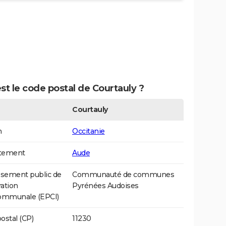
st le code postal de Courtauly ?
Courtauly
n
Occitanie
tement
Aude
ssement public de
Communauté de communes
ation
Pyrénées Audoises
communale (EPCI)
ostal (CP)
11230