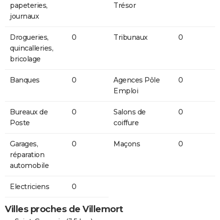
papeteries,
Trésor
journaux
Drogueries,
0
Tribunaux
0
quincalleries,
bricolage
Banques
0
Agences Pôle
0
Emploi
Bureaux de
0
Salons de
0
Poste
coiffure
Garages,
0
Maçons
0
réparation
automobile
Electriciens
0
Villes proches de Villemort