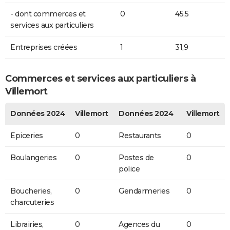
- dont commerces et
0
45,5
services aux particuliers
Entreprises créées
1
31,9
Commerces et services aux particuliers à
Villemort
Données 2024
Villemort
Données 2024
Villemort
Epiceries
0
Restaurants
0
Boulangeries
0
Postes de
0
police
Boucheries,
0
Gendarmeries
0
charcuteries
Librairies,
0
Agences du
0