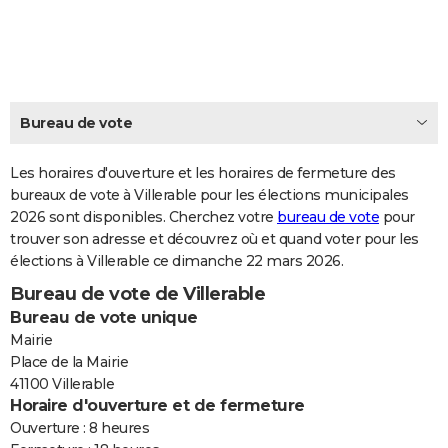
City break
Voyage de noces
Climat
Destinations
Voyage nature
Forum
+
PHOTO
GUIDES D'ACHAT
BONS PLANS
Bureau de vote
CARTE DE VOEUX
Les horaires d'ouverture et les horaires de fermeture des
Carte Bonne année
Carte Pâques
Carte de Noël
Carte Saint-Valentin
Carte d'anniversaire
DICTIONNAIRE
bureaux de vote à Villerable pour les élections municipales
2026 sont disponibles. Cherchez votre
bureau de vote
pour
Biographies
Expressions
Dictionnaire
Citations
Proverbes
PROGRAMME TV
trouver son adresse et découvrez où et quand voter pour les
élections à Villerable ce dimanche 22 mars 2026.
COPAINS D'AVANT
Bureau de vote de Villerable
Se connecter
Collèges
Universités
Service militaire
S'inscrire
Lycées
Primaires
Entreprises
Avis de recherche
AVIS DE DÉCÈS
Bureau de vote unique
Mairie
FORUM
Place de la Mairie
41100 Villerable
Lifestyle
Sport
Television
Cinema
Bricolage
Culture
Auto
Voyage
Horaire d'ouverture et de fermeture
Ouverture : 8 heures