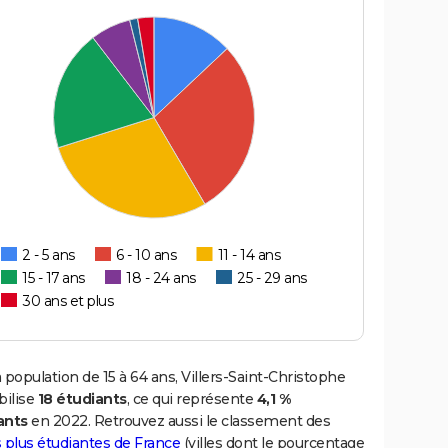
2 - 5 ans
6 - 10 ans
11 - 14 ans
15 - 17 ans
18 - 24 ans
25 - 29 ans
30 ans et plus
 population de 15 à 64 ans, Villers-Saint-Christophe
ilise
18 étudiants
, ce qui représente
4,1 %
ants
en 2022. Retrouvez aussi le classement des
es plus étudiantes de France
(villes dont le pourcentage