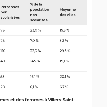
% de la
Personnes
population
Moyenne
non
non
des villes
scolarisées
scolarisée
76
23,0 %
19,5 %
23
7,0 %
5,3 %
110
33,3 %
29,3 %
48
14,5 %
19,1 %
53
16,1 %
20,1 %
20
6,1 %
6,7 %
es et des femmes à Villers-Saint-