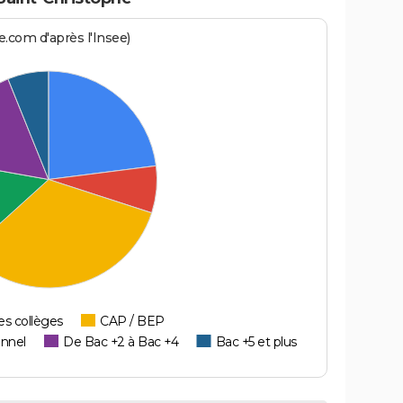
.com d'après l'Insee)
es collèges
CAP / BEP
onnel
De Bac +2 à Bac +4
Bac +5 et plus