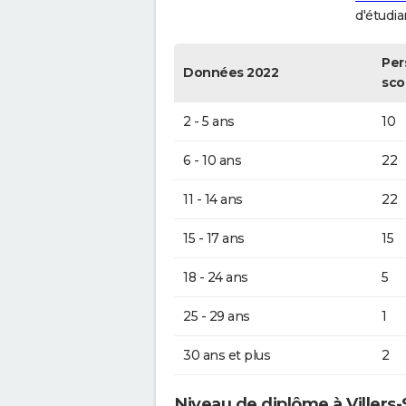
d'étudia
Per
Données 2022
sco
2 - 5 ans
10
6 - 10 ans
22
11 - 14 ans
22
15 - 17 ans
15
18 - 24 ans
5
25 - 29 ans
1
30 ans et plus
2
Niveau de diplôme à Villers-