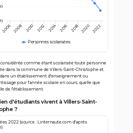
80
70
2006
2008
2010
2012
2014
2016
2018
2020
2022
Personnes scolarisées
 considérée comme étant scolarisée toute personne
iée dans la commune de Villers-Saint-Christophe et
e dans un établissement d'enseignement ou
tissage pour l'année scolaire en cours, quelle que
ille de l'établissement.
n d'étudiants vivent à Villers-Saint-
tophe ?
es 2022 (source : Linternaute.com d'après
e)