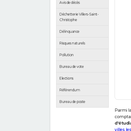
Avis de décès
Déchetterie Villers-Saint-
Christophe
Délinquance
Risques naturels
Pollution
Bureau de vote
Elections
Référendum
Bureau de poste
Parmi la
comptab
d'étudi
villes l