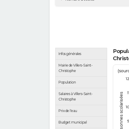
Popula
Infos générales
Chris
Mairie de Villers-Saint-
(sourc
Christophe
1
Population
1
Salaires à Villers-Saint-
Personnes scolarisées
Christophe
1
Prix de l'eau
Budget municipal