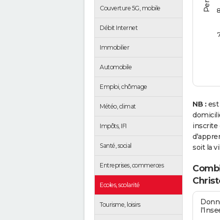
Couverture 5G, mobile
Débit Internet
Immobilier
Automobile
Emploi, chômage
NB :
est
Météo, climat
domicil
inscrit
Impôts, IFI
d'appren
Santé, social
soit la v
Entreprises, commerces
Combie
Chris
Ecoles, scolarité
Donné
Tourisme, loisirs
l'Inse