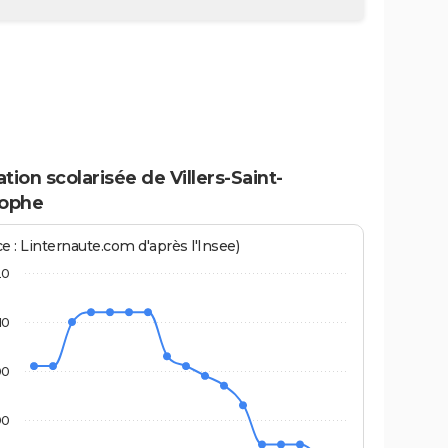
tion scolarisée de Villers-Saint-
tophe
e : Linternaute.com d'après l'Insee)
20
10
00
90