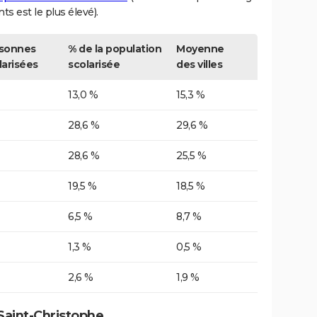
nts est le plus élevé).
sonnes
% de la population
Moyenne
larisées
scolarisée
des villes
13,0 %
15,3 %
28,6 %
29,6 %
28,6 %
25,5 %
19,5 %
18,5 %
6,5 %
8,7 %
1,3 %
0,5 %
2,6 %
1,9 %
Saint-Christophe