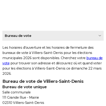
City break
Voyage de noces
Climat
Destinations
Voyage nature
Forum
+
PHOTO
GUIDES D'ACHAT
BONS PLANS
CARTE DE VOEUX
Bureau de vote
Carte Bonne année
Carte Pâques
Carte de Noël
Carte Saint-Valentin
Carte d'anniversaire
DICTIONNAIRE
Les horaires d'ouverture et les horaires de fermeture des
Biographies
Expressions
bureaux de vote à Villiers-Saint-Denis pour les élections
Dictionnaire
Citations
Proverbes
PROGRAMME TV
municipales 2026 sont disponibles. Cherchez votre
bureau de
vote
pour trouver son adresse et découvrez où et quand voter
COPAINS D'AVANT
pour les élections à Villiers-Saint-Denis ce dimanche 22 mars
Se connecter
Collèges
Universités
Service militaire
S'inscrire
Lycées
Primaires
Entreprises
Avis de recherche
AVIS DE DÉCÈS
2026.
Bureau de vote de Villiers-Saint-Denis
FORUM
Bureau de vote unique
Lifestyle
Sport
Television
Cinema
Bricolage
Culture
Auto
Voyage
Salle communale
111 Grande Rue - Mairie
02310 Villiers-Saint-Denis