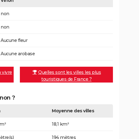
Vinon
non
non
Aucune fleur
Aucune arobase
n vivre
Quelles sont les villes les plus
touristiques de France ?
inon ?
n
Moyenne des villes
km²
18,1 km²
ètre(s)
194 mètres