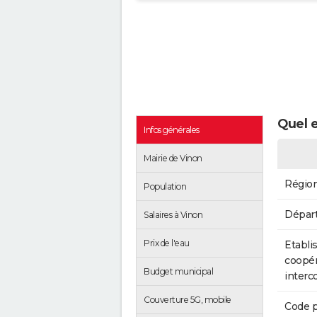
Quel e
Infos générales
Mairie de Vinon
Régio
Population
Dépar
Salaires à Vinon
Prix de l'eau
Etabli
coopér
Budget municipal
inter
Couverture 5G, mobile
Code p