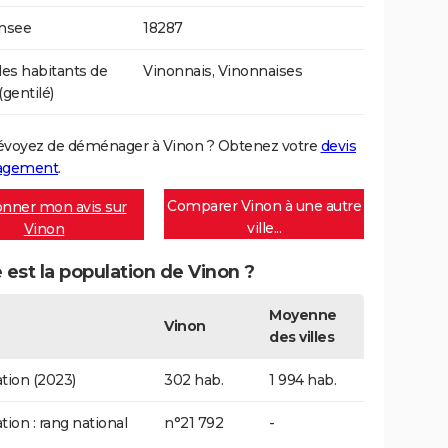
Insee
18287
s habitants de
Vinonnais, Vinonnaises
(gentilé)
évoyez de déménager à Vinon ? Obtenez votre
devis
agement
.
Comparer Vinon à une autre
nner mon avis sur
ville...
Vinon
 est la population de Vinon ?
Moyenne
Vinon
des villes
tion (2023)
302 hab.
1 994 hab.
tion : rang national
n°21 792
-