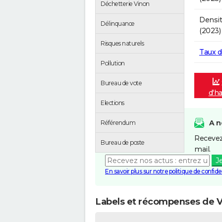
Déchetterie Vinon
Densit
Délinquance
(2023)
Risques naturels
Taux 
Pollution
Bureau de vote
d'ha
Elections
A n
Référendum
Recevez
Bureau de poste
mail.
J
En savoir plus sur notre politique de confiden
Labels et récompenses de 