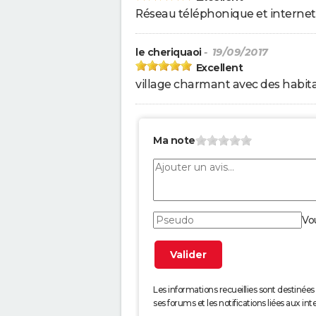
Réseau téléphonique et internet
le cheriquaoi
- 19/09/2017
Excellent
village charmant avec des habita
Ma note
Vo
Les informations recueillies sont desti
ses forums et les notifications liées aux int