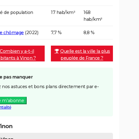
é de population
17 hab/km²
168
hab/km²
de chômage
(2022)
7,7 %
8,8 %
Combien y a-t-il
Quelle est la ville la plus
bitants à Vinon ?
peuplée de France ?
e pas manquer
 nos astuces et bons plans directement par e-
e m'abonne
tialité
Vinon