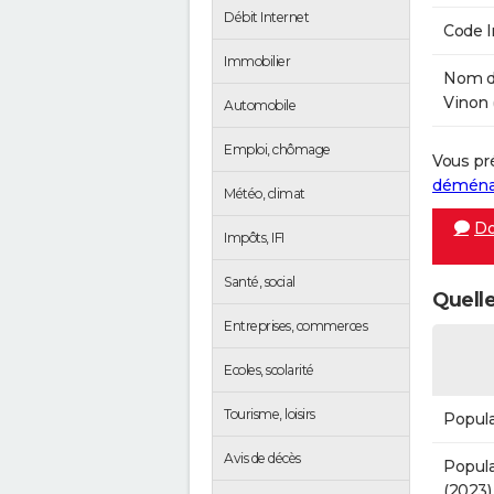
Débit Internet
Code 
Immobilier
Nom de
Vinon 
Automobile
Emploi, chômage
Vous pr
démén
Météo, climat
Do
Impôts, IFI
Santé, social
Quelle
Entreprises, commerces
Ecoles, scolarité
Tourisme, loisirs
Popula
Avis de décès
Popula
(2023)