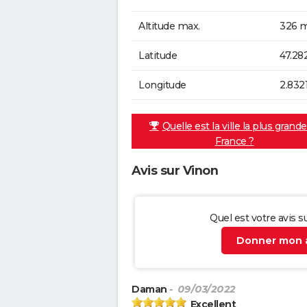
Altitude max.
326 m
Latitude
47.28
Longitude
2.832
Quelle est la ville la plus grand
France ?
Avis sur Vinon
Quel est votre avis s
Donner mon a
Daman
- 09/03/2022
Excellent