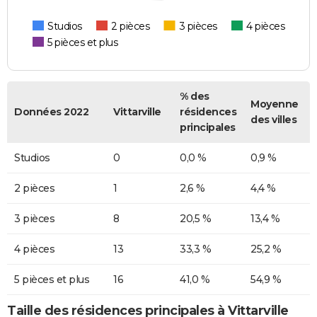
Studios
2 pièces
3 pièces
4 pièces
5 pièces et plus
% des
Moyenne
Données 2022
Vittarville
résidences
des villes
principales
Studios
0
0,0 %
0,9 %
2 pièces
1
2,6 %
4,4 %
3 pièces
8
20,5 %
13,4 %
4 pièces
13
33,3 %
25,2 %
5 pièces et plus
16
41,0 %
54,9 %
Taille des résidences principales à Vittarville