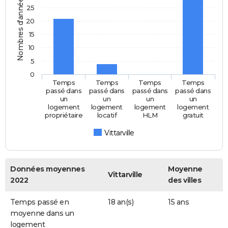
Nombres d'années
25
20
15
10
5
0
Temps
Temps
Temps
Temps
passé dans
passé dans
passé dans
passé dans
un
un
un
un
logement
logement
logement
logement
propriétaire
locatif
HLM
gratuit
Vittarville
Données moyennes
Moyenne
Vittarville
2022
des villes
Temps passé en
18 an(s)
15 ans
moyenne dans un
logement