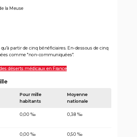
de la Meuse
u'à partir de cinq bénéficiaires. En-dessous de cinq
diquées comme "non-communiquées".
des déserts médicaux en France
lle
Pour mille
Moyenne
habitants
nationale
0,00 ‰
0,38 ‰
0,00 ‰
0,50 ‰