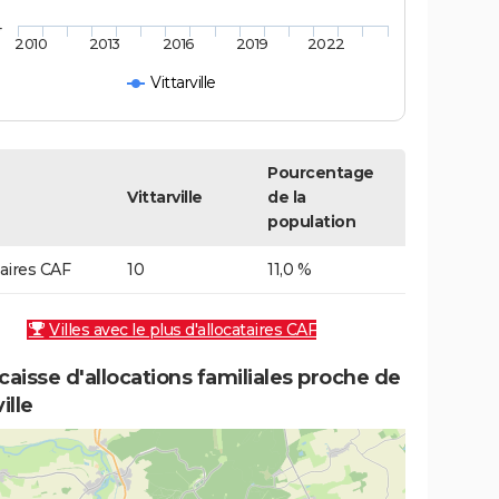
4
2010
2013
2016
2019
2022
Vittarville
Pourcentage
Vittarville
de la
population
taires CAF
10
11,0 %
Villes avec le plus d'allocataires CAF
caisse d'allocations familiales proche de
ille