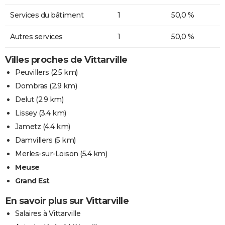
Services du bâtiment
1
50,0 %
Autres services
1
50,0 %
Villes proches de Vittarville
Peuvillers
(2.5 km)
Dombras
(2.9 km)
Delut
(2.9 km)
Lissey
(3.4 km)
Jametz
(4.4 km)
Damvillers
(5 km)
Merles-sur-Loison
(5.4 km)
Meuse
Grand Est
En savoir plus sur Vittarville
Salaires à Vittarville