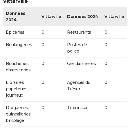
Vittarville
Données
Vittarville
Données 2024
Vittarville
2024
Epiceries
0
Restaurants
0
Boulangeries
0
Postes de
0
police
Boucheries,
0
Gendarmeries
0
charcuteries
Librairies,
0
Agences du
0
papeteries,
Trésor
journaux
Drogueries,
0
Tribunaux
0
quincalleries,
bricolage