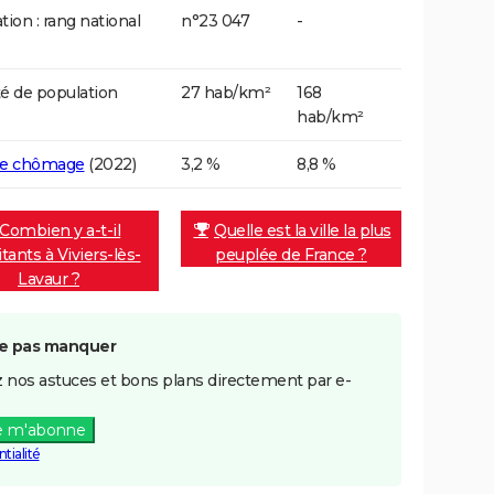
tion : rang national
n°23 047
-
é de population
27 hab/km²
168
hab/km²
de chômage
(2022)
3,2 %
8,8 %
Combien y a-t-il
Quelle est la ville la plus
tants à Viviers-lès-
peuplée de France ?
Lavaur ?
e pas manquer
 nos astuces et bons plans directement par e-
e m'abonne
tialité