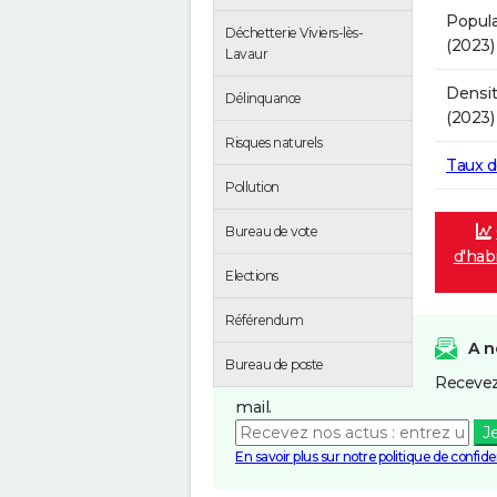
Popula
Déchetterie Viviers-lès-
(2023)
Lavaur
Densit
Délinquance
(2023)
Risques naturels
Taux 
Pollution
Bureau de vote
d'habi
Elections
Référendum
A n
Bureau de poste
Recevez
mail.
J
En savoir plus sur notre politique de confiden