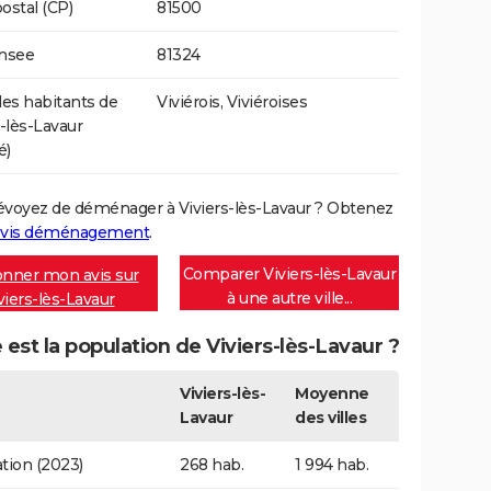
ostal (CP)
81500
Insee
81324
s habitants de
Viviérois, Viviéroises
s-lès-Lavaur
é)
évoyez de déménager à Viviers-lès-Lavaur ? Obtenez
vis déménagement
.
Comparer Viviers-lès-Lavaur
nner mon avis sur
à une autre ville...
viers-lès-Lavaur
 est la population de Viviers-lès-Lavaur ?
Viviers-lès-
Moyenne
Lavaur
des villes
tion (2023)
268 hab.
1 994 hab.