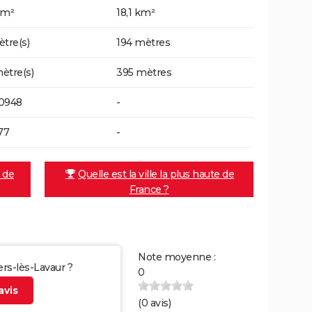
km²
18,1 km²
ètre(s)
194 mètres
ètre(s)
395 mètres
0948
-
77
-
e de
Quelle est la ville la plus haute de
France ?
Note moyenne :
ers-lès-Lavaur ?
0
vis
(
0
avis)