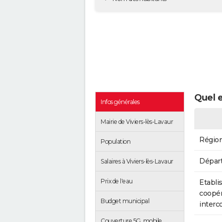
Quel e
Infos générales
Mairie de Viviers-lès-Lavaur
Régio
Population
Dépar
Salaires à Viviers-lès-Lavaur
Prix de l'eau
Etabli
coopér
Budget municipal
inter
Couverture 5G, mobile