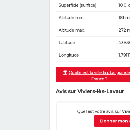
Superficie (surface)
10,0 
Altitude min.
181 m
Altitude max.
272 m
Latitude
43.63
Longitude
1.7911
Quelle est la ville la plus grand
France ?
Avis sur Viviers-lès-Lavaur
Quel est votre avis sur Vivi
Donner mon a