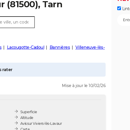
ur
(81500), Tarn
Lint
s
Lacougotte-Cadoul
Bannières
Villeneuve-lès-
 rater
Mise à jour le 10/02/26
Superficie
Altitude
Avis sur Viviers-lès-Lavaur
Carte