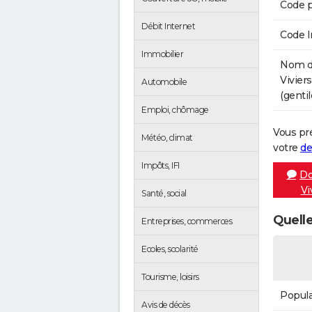
Code p
Débit Internet
Code 
Immobilier
Nom de
Vivier
Automobile
(gentil
Emploi, chômage
Vous pr
Météo, climat
votre
de
Impôts, IFI
Do
Vi
Santé, social
Quelle
Entreprises, commerces
Ecoles, scolarité
Tourisme, loisirs
Popula
Avis de décès