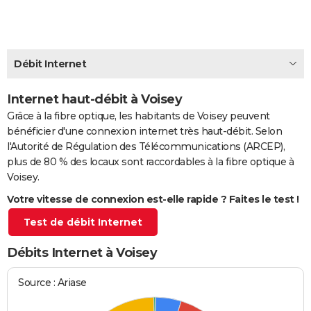
City break
Voyage de noces
Climat
Destinations
Voyage nature
Forum
+
PHOTO
GUIDES D'ACHAT
Débit Internet
BONS PLANS
Internet haut-débit à Voisey
CARTE DE VOEUX
Grâce à la fibre optique, les habitants de Voisey peuvent
Carte Bonne année
Carte Pâques
Carte de Noël
Carte Saint-Valentin
Carte d'anniversaire
DICTIONNAIRE
bénéficier d'une connexion internet très haut-débit. Selon
l'Autorité de Régulation des Télécommunications (ARCEP),
Biographies
Expressions
Dictionnaire
Citations
Proverbes
PROGRAMME TV
plus de 80 % des locaux sont raccordables à la fibre optique à
Voisey.
COPAINS D'AVANT
Votre vitesse de connexion est-elle rapide ? Faites le test !
Se connecter
Collèges
Universités
Service militaire
S'inscrire
Lycées
Primaires
Entreprises
Avis de recherche
AVIS DE DÉCÈS
Test de débit Internet
FORUM
Débits Internet à Voisey
Lifestyle
Sport
Television
Cinema
Bricolage
Culture
Auto
Voyage
Source : Ariase