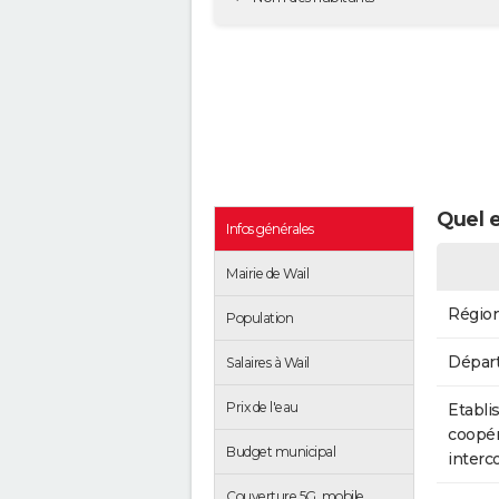
Quel e
Infos générales
Mairie de Wail
Régio
Population
Dépar
Salaires à Wail
Prix de l'eau
Etabli
coopér
Budget municipal
inter
Couverture 5G, mobile