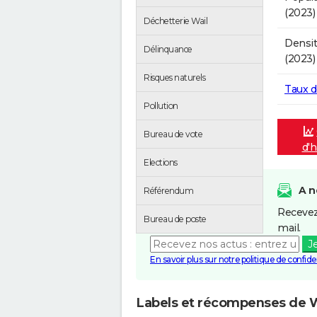
(2023)
Déchetterie Wail
Densit
Délinquance
(2023)
Risques naturels
Taux 
Pollution
Bureau de vote
d'h
Elections
A n
Référendum
Recevez
Bureau de poste
mail.
J
En savoir plus sur notre politique de confiden
Labels et récompenses de W