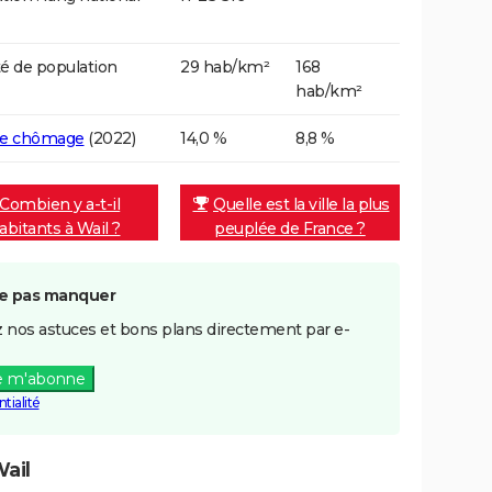
é de population
29 hab/km²
168
hab/km²
de chômage
(2022)
14,0 %
8,8 %
Combien y a-t-il
Quelle est la ville la plus
abitants à Wail ?
peuplée de France ?
e pas manquer
 nos astuces et bons plans directement par e-
e m'abonne
tialité
ail