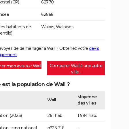
ostal (CP)
62770
Insee
62868
s habitants de
Walois, Waloises
entilé)
évoyez de déménager à Wail ? Obtenez votre
devis
agement
.
Comparer Wail à une autre
er mon avis sur Wail
ville...
 est la population de Wail ?
Moyenne
Wail
des villes
tion (2023)
261 hab.
1 994 hab.
tion : rang national
n°23 316
-