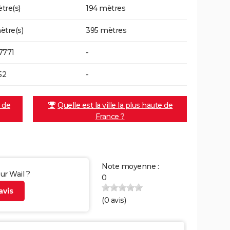
tre(s)
194 mètres
ètre(s)
395 mètres
7771
-
52
-
e de
Quelle est la ville la plus haute de
France ?
Note moyenne :
ur Wail ?
0
vis
(
0
avis)