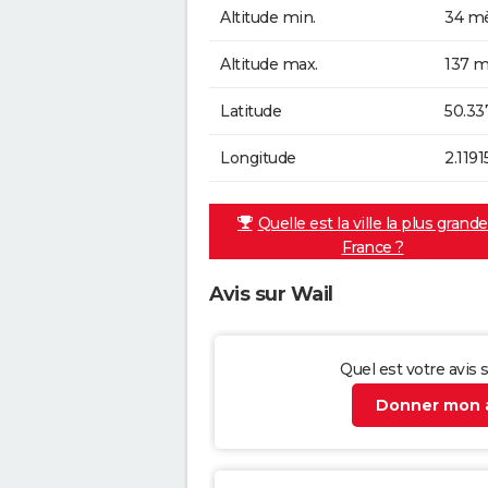
Altitude min.
34 mè
Altitude max.
137 m
Latitude
50.33
Longitude
2.1191
Quelle est la ville la plus grand
France ?
Avis sur Wail
Quel est votre avis s
Donner mon a