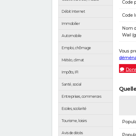
Code p
Débit Internet
Code 
Immobilier
Nom de
Wail (g
Automobile
Emploi, chômage
Vous pr
démén
Météo, climat
Donn
Impôts, IFI
Santé, social
Quelle
Entreprises, commerces
Ecoles, scolarité
Tourisme, loisirs
Popula
Avis de décès
Popula