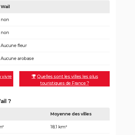
Wail
non
non
Aucune fleur
Aucune arobase
n vivre
Quelles sont les villes les plus
touristiques de France ?
ail ?
Moyenne des villes
m²
18,1 km²