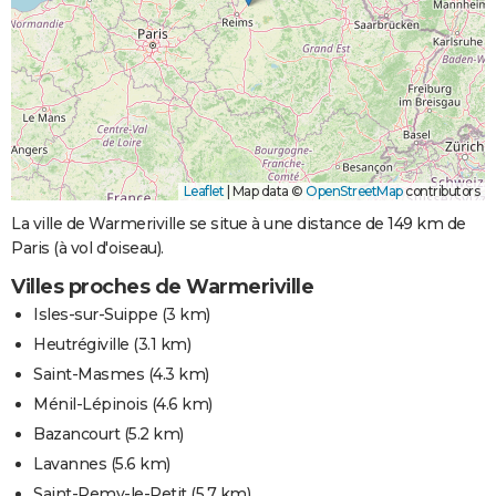
Leaflet
|
Map data ©
OpenStreetMap
contributors
La ville de Warmeriville se situe à une distance de 149 km de
Paris (à vol d'oiseau).
Villes proches de Warmeriville
Isles-sur-Suippe
(3 km)
Heutrégiville
(3.1 km)
Saint-Masmes
(4.3 km)
Ménil-Lépinois
(4.6 km)
Bazancourt
(5.2 km)
Lavannes
(5.6 km)
Saint-Remy-le-Petit
(5.7 km)