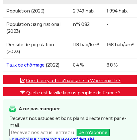
Population (2023)
2 749 hab.
1 994 hab.
Population : rang national
n°4 082
-
(2023)
Densité de population
118 hab/km²
168 hab/km²
(2023)
Taux de chômage
(2022)
6,4 %
8,8 %
Combien y a-t-il d'habitants à Warmeriville ?
Quelle est la ville la plus peuplée de France ?
A ne pas manquer
Recevez nos astuces et bons plans directement par e-
mail.
Je m'abonne
En savoir plus sur notre politique de confidentialité