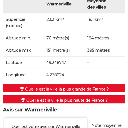
Moyenne
Warmeriville
des villes
Superficie
23,3 km²
18,1 km²
(surface)
Altitude min.
76 mètre(s)
194 mètres
Altitude max.
151 mètre(s)
395 mètres
Latitude
49.348747
-
Longitude
4.238224
-
Quelle est la ville la plus grande de France ?
Quelle est la ville la plus haute de France ?
Avis sur Warmeriville
Note moyenne :
Quel est votre avis sur Warmeriville