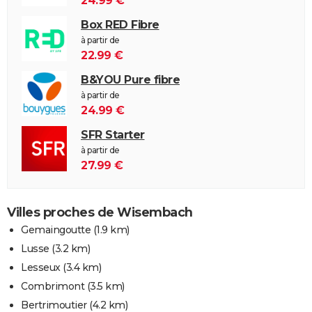
24.99 €
Box RED Fibre
à partir de
22.99 €
B&YOU Pure fibre
à partir de
24.99 €
SFR Starter
à partir de
27.99 €
Villes proches de Wisembach
Gemaingoutte
(1.9 km)
Lusse
(3.2 km)
Lesseux
(3.4 km)
Combrimont
(3.5 km)
Bertrimoutier
(4.2 km)