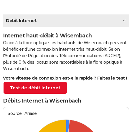
City break
Voyage de noces
Climat
Destinations
Voyage nature
Forum
+
PHOTO
GUIDES D'ACHAT
Débit Internet
BONS PLANS
Internet haut-débit à Wisembach
Grâce à la fibre optique, les habitants de Wisembach peuvent
CARTE DE VOEUX
bénéficier d'une connexion internet très haut-débit. Selon
Carte Bonne année
Carte Pâques
Carte de Noël
Carte Saint-Valentin
Carte d'anniversaire
DICTIONNAIRE
l'Autorité de Régulation des Télécommunications (ARCEP),
plus de 0 % des locaux sont raccordables à la fibre optique à
Biographies
Expressions
Dictionnaire
Citations
Proverbes
PROGRAMME TV
Wisembach.
Votre vitesse de connexion est-elle rapide ? Faites le test !
COPAINS D'AVANT
Test de débit Internet
Se connecter
Collèges
Universités
Service militaire
S'inscrire
Lycées
Primaires
Entreprises
Avis de recherche
AVIS DE DÉCÈS
Débits Internet à Wisembach
FORUM
Lifestyle
Sport
Television
Cinema
Bricolage
Culture
Auto
Voyage
Source : Ariase