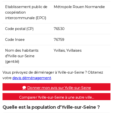
Etablissement public de
Métropole Rouen Normandie
coopération
intercommunale (EPCI)
Code postal (CP)
76530
Code Insee
76759
Nom des habitants
Yvillais, Yvillaises
d'Yville-sur-Seine
(gentilé)
Vous prévoyez de déménager à Yville-sur-Seine ? Obtenez
votre
devis déménagement
.
Donner mon avis sur Yville-sur-Seine
Comparer Yville-sur-Seine à une autre ville...
Quelle est la population d'Yville-sur-Seine ?