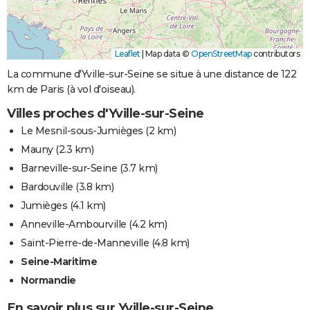
Leaflet
|
Map data ©
OpenStreetMap
contributors
La commune d'Yville-sur-Seine se situe à une distance de 122
km de Paris (à vol d'oiseau).
Villes proches d'Yville-sur-Seine
Le Mesnil-sous-Jumièges
(2 km)
Mauny
(2.3 km)
Barneville-sur-Seine
(3.7 km)
Bardouville
(3.8 km)
Jumièges
(4.1 km)
Anneville-Ambourville
(4.2 km)
Saint-Pierre-de-Manneville
(4.8 km)
Seine-Maritime
Normandie
En savoir plus sur Yville-sur-Seine