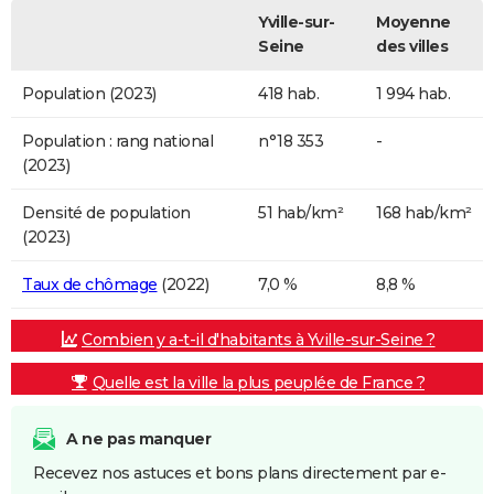
Yville-sur-
Moyenne
Seine
des villes
Population (2023)
418 hab.
1 994 hab.
Population : rang national
n°18 353
-
(2023)
Densité de population
51 hab/km²
168 hab/km²
(2023)
Taux de chômage
(2022)
7,0 %
8,8 %
Combien y a-t-il d'habitants à Yville-sur-Seine ?
Quelle est la ville la plus peuplée de France ?
A ne pas manquer
Recevez nos astuces et bons plans directement par e-