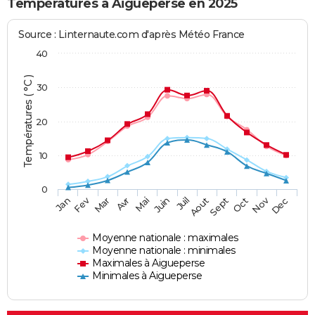
Températures à Aigueperse en 2025
Source : Linternaute.com d'après Météo France
40
Températures ( °C )
30
20
10
0
Fev
Nov
Jan
Mar
Avr
Mai
Juin
Juil
Aout
Sept
Oct
Dec
Moyenne nationale : maximales
Moyenne nationale : minimales
Maximales à Aigueperse
Minimales à Aigueperse