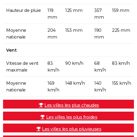
Hauteur de pluie
119
125 mm
357
159 mm
mm
mm
Moyenne
204
153 mm
190
225 mm
nationale
mm
mm
Vent
Vitesse de vent
83
90 km/h
68
83 km/h
maximale
km/h
km/h
Moyenne
169
148 km/h
140
155 km/h
nationale
km/h
km/h
Les villes les plus chaudes
Les villes les plus froides
Les villes les plus pluvieuses