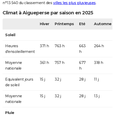
n°13 540 du classement des
villes les plus pluvieuses
.
Climat à Aigueperse par saison en 2025
Hiver
Printemps
Eté
Automne
Soleil
Heures
371 h
763 h
663
264 h
d'ensoleillement
h
Moyenne
361 h
757 h
677
318 h
nationale
h
Equivalent jours
15 j
32 j
28 j
11 j
de soleil
Moyenne
15 j
32 j
28 j
13 j
nationale
Pluie