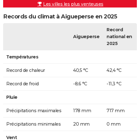
Les villes les plus venteuses
Records du climat à Aigueperse en 2025
Record
Aigueperse
national en
2025
Températures
Record de chaleur
40,5 °C
42,4 °C
Record de froid
-8,6 °C
-11,3 °C
Pluie
Précipitations maximales
178 mm
717 mm
Précipitations minimales
20 mm
0 mm
Vent