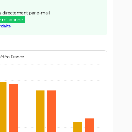
 directement par e-mail.
e m'abonne
tialité
Météo France