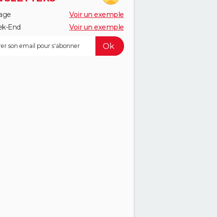
age
Voir un exemple
k-End
Voir un exemple