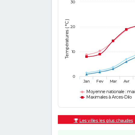
30
Températures ( °C )
20
10
0
Jan
Fev
Mar
Avr
Moyenne nationale : ma
Maximales à Arces-Dilo
Les villes les plus chaudes