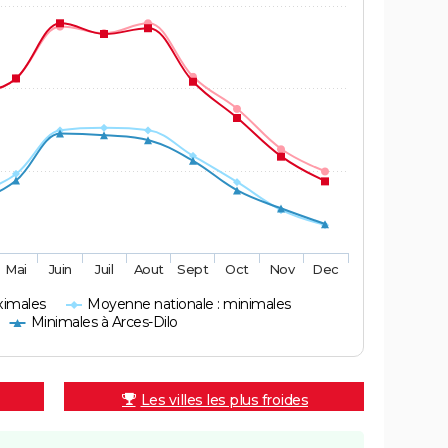
Mai
Juin
Juil
Aout
Sept
Oct
Nov
Dec
ximales
Moyenne nationale : minimales
Minimales à Arces-Dilo
Les villes les plus froides