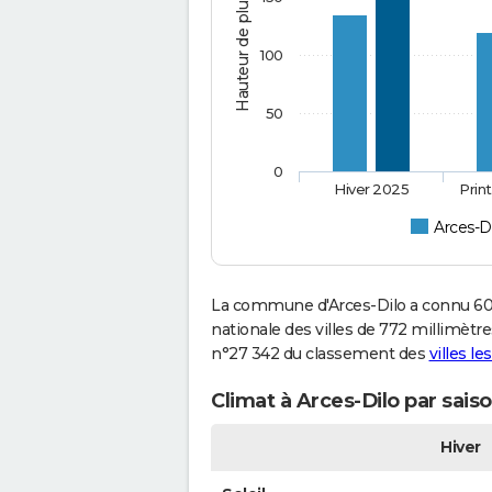
Hauteur de pluie (mm)
100
50
0
Hiver 2025
Prin
Arces-D
La commune d'Arces-Dilo a connu 60
nationale des villes de 772 millimètres
n°27 342 du classement des
villes le
Climat à Arces-Dilo par sais
Hiver