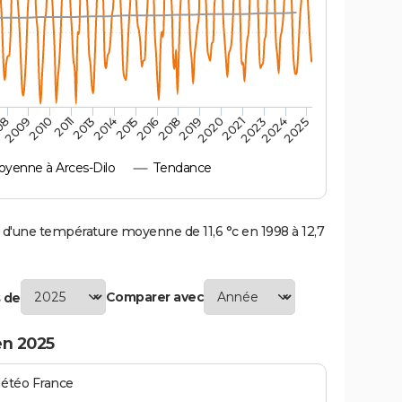
2009
2020
2015
2010
2021
2016
2011
2023
2018
2013
2024
08
2019
2014
2025
yenne à Arces-Dilo
Tendance
d'une température moyenne de 11,6 °c en 1998 à 12,7
Comparer avec
 de
en 2025
Météo France