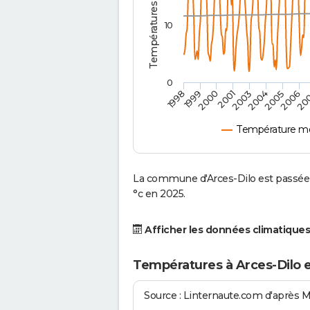
10
0
2004
1999
2005
2000
2006
2001
20
2003
1998
Température mo
La commune d'Arces-Dilo est passée 
°c en 2025.
Afficher les données climatiques
Températures à Arces-Dilo 
Source : Linternaute.com d'après 