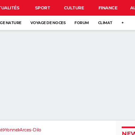
TUALITÉS
SPORT
CULTURE
FINANCE
A
GE NATURE
VOYAGE DE NOCES
FORUM
CLIMAT
+
té
Yonne
Arces-Dilo
NEW