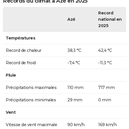
Records du climat à Azé en 2025
Record
Azé
national en
2025
Températures
Record de chaleur
38,3 °C
42,4 °C
Record de froid
-7,4 °C
-11,3 °C
Pluie
Précipitations maximales
110 mm
717 mm
Précipitations minimales
29 mm
0 mm
Vent
Vitesse de vent maximale
90 km/h
169 km/h