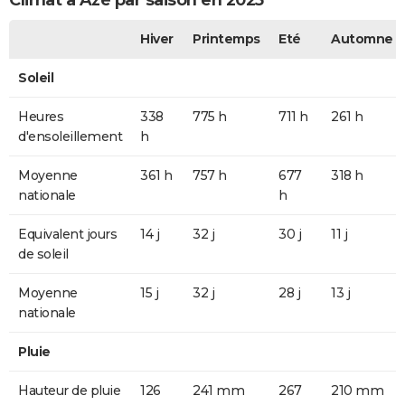
Climat à Azé par saison en 2025
Hiver
Printemps
Eté
Automne
Soleil
Heures
338
775 h
711 h
261 h
d'ensoleillement
h
Moyenne
361 h
757 h
677
318 h
nationale
h
Equivalent jours
14 j
32 j
30 j
11 j
de soleil
Moyenne
15 j
32 j
28 j
13 j
nationale
Pluie
Hauteur de pluie
126
241 mm
267
210 mm