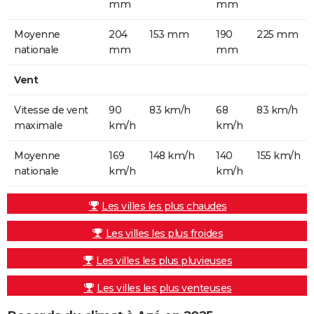
mm
mm
Moyenne
204
153 mm
190
225 mm
nationale
mm
mm
Vent
Vitesse de vent
90
83 km/h
68
83 km/h
maximale
km/h
km/h
Moyenne
169
148 km/h
140
155 km/h
nationale
km/h
km/h
Les villes les plus chaudes
Les villes les plus froides
Les villes les plus pluvieuses
Les villes les plus venteuses