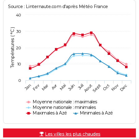
Source : Linternaute.com d'après Météo France
40
Températures ( °C )
30
20
10
0
Fev
Nov
Jan
Mar
Avr
Mai
Juin
Juil
Aout
Sept
Oct
Dec
Moyenne nationale : maximales
Moyenne nationale : minimales
Maximales à Azé
Minimales à Azé
Les villes les plus chaudes