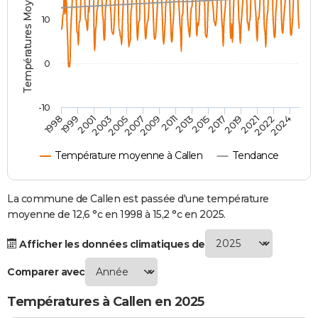
Températures Moyennes ( °C )
City break
Voyage de noces
Climat
Destinations
Voyage nature
Forum
+
PHOTO
10
GUIDES D'ACHAT
0
BONS PLANS
CARTE DE VOEUX
-10
1998
1999
2001
2003
2005
2007
2009
2011
2013
2015
2017
2019
2021
2022
2024
Carte Bonne année
Carte Pâques
Carte de Noël
Carte Saint-Valentin
Carte d'anniversaire
DICTIONNAIRE
Température moyenne à Callen
Tendance
Biographies
Expressions
Dictionnaire
Citations
Proverbes
PROGRAMME TV
COPAINS D'AVANT
La commune de Callen est passée d'une température
moyenne de 12,6 °c en 1998 à 15,2 °c en 2025.
Se connecter
Collèges
Universités
Service militaire
S'inscrire
Lycées
Primaires
Entreprises
Avis de recherche
AVIS DE DÉCÈS
Afficher les données climatiques de
FORUM
Comparer avec
Lifestyle
Sport
Television
Cinema
Bricolage
Culture
Auto
Voyage
Températures à Callen en 2025