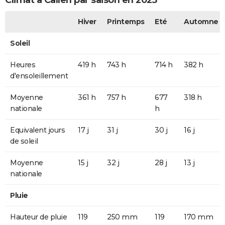
Climat à Callen par saison en 2025
Hiver
Printemps
Eté
Automne
Soleil
Heures
419 h
743 h
714 h
382 h
d'ensoleillement
Moyenne
361 h
757 h
677
318 h
nationale
h
Equivalent jours
17 j
31 j
30 j
16 j
de soleil
Moyenne
15 j
32 j
28 j
13 j
nationale
Pluie
Hauteur de pluie
119
250 mm
119
170 mm