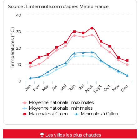
Source : Linternaute.com d'après Météo France
40
Températures ( °C )
30
20
10
0
Fev
Nov
Jan
Mar
Avr
Mai
Juin
Juil
Aout
Sept
Oct
Dec
Moyenne nationale : maximales
Moyenne nationale : minimales
Maximales à Callen
Minimales à Callen
Les villes les plus chaudes