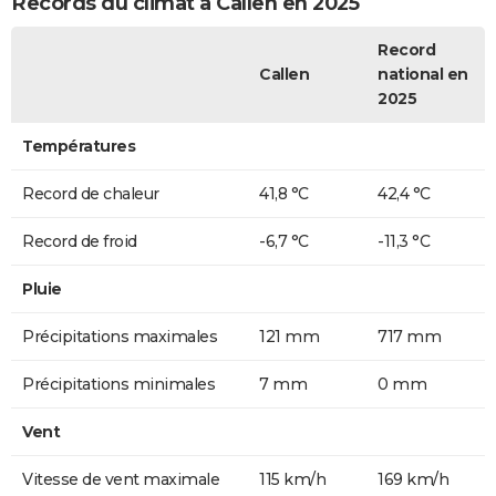
Records du climat à Callen en 2025
Record
Callen
national en
2025
Températures
Record de chaleur
41,8 °C
42,4 °C
Record de froid
-6,7 °C
-11,3 °C
Pluie
Précipitations maximales
121 mm
717 mm
Précipitations minimales
7 mm
0 mm
Vent
Vitesse de vent maximale
115 km/h
169 km/h