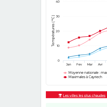
40
30
Températures ( °C )
20
10
0
Jan
Fev
Mar
Avr
Moyenne nationale : ma
Maximales à Cayriech
Les villes les plus chaudes