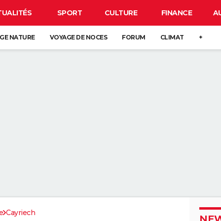
TUALITÉS
SPORT
CULTURE
FINANCE
A
GE NATURE
VOYAGE DE NOCES
FORUM
CLIMAT
+
e
Cayriech
NEW