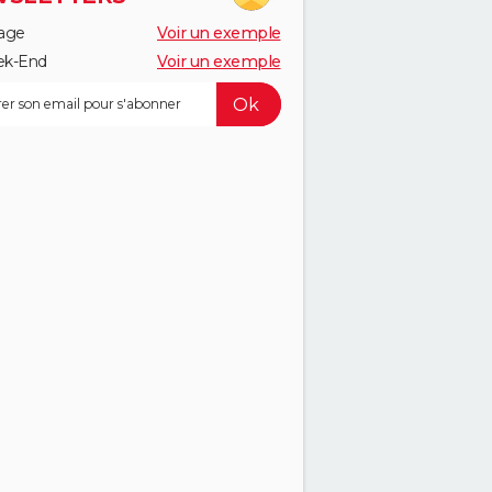
age
Voir un exemple
k-End
Voir un exemple