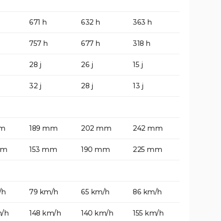
671 h
632 h
363 h
757 h
677 h
318 h
28 j
26 j
15 j
32 j
28 j
13 j
mm
189 mm
202 mm
242 mm
mm
153 mm
190 mm
225 mm
/h
79 km/h
65 km/h
86 km/h
m/h
148 km/h
140 km/h
155 km/h