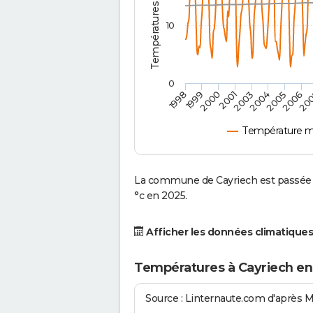
10
0
2001
2003
2004
2005
1998
2006
1999
20
2000
Température m
La commune de Cayriech est passée d
°c en 2025.
Afficher les données climatiques
Températures à Cayriech en
Source : Linternaute.com d'après 