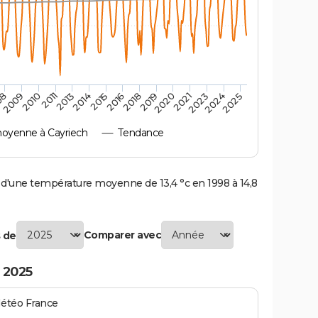
2010
2019
2011
2020
2013
2021
2023
2014
2015
2024
08
2016
2025
2009
2018
oyenne à Cayriech
Tendance
'une température moyenne de 13,4 °c en 1998 à 14,8
Comparer avec
 de
 2025
Météo France