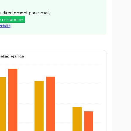
 directement par e-mail.
e m'abonne
tialité
Météo France