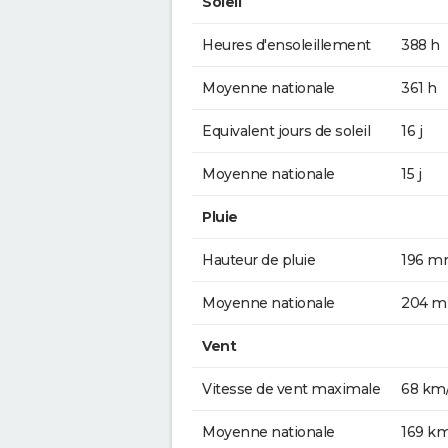
Soleil
Heures d'ensoleillement
388 h
Moyenne nationale
361 h
Equivalent jours de soleil
16 j
Moyenne nationale
15 j
Pluie
Hauteur de pluie
196 
Moyenne nationale
204 
Vent
Vitesse de vent maximale
68 km
Moyenne nationale
169 k