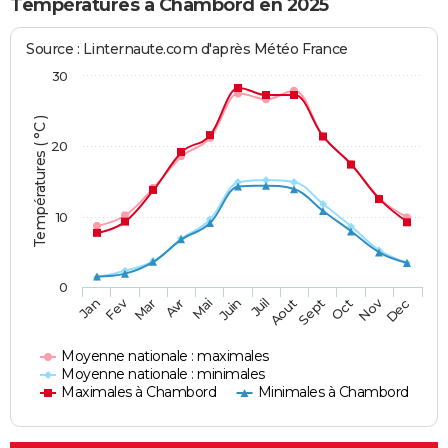
Températures à Chambord en 2025
Source : Linternaute.com d'après Météo France
30
Températures ( °C )
20
10
0
Fev
Nov
Jan
Mar
Avr
Mai
Juin
Juil
Aout
Sept
Oct
Dec
Moyenne nationale : maximales
Moyenne nationale : minimales
Maximales à Chambord
Minimales à Chambord