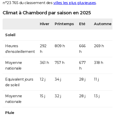
n°23 765 du classement des
villes les plus pluvieuses
.
Climat à Chambord par saison en 2025
Hiver
Printemps
Eté
Automne
Soleil
Heures
292
809 h
666
269 h
d'ensoleillement
h
h
Moyenne
361 h
757 h
677
318 h
nationale
h
Equivalent jours
12 j
34 j
28 j
11 j
de soleil
Moyenne
15 j
32 j
28 j
13 j
nationale
Pluie