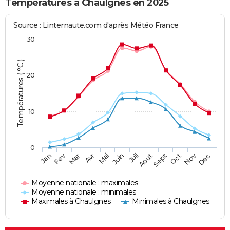
Températures à Chaulgnes en 2025
Source : Linternaute.com d'après Météo France
30
Températures ( °C )
20
10
0
Fev
Nov
Jan
Mar
Avr
Mai
Juin
Juil
Aout
Sept
Oct
Dec
Moyenne nationale : maximales
Moyenne nationale : minimales
Maximales à Chaulgnes
Minimales à Chaulgnes