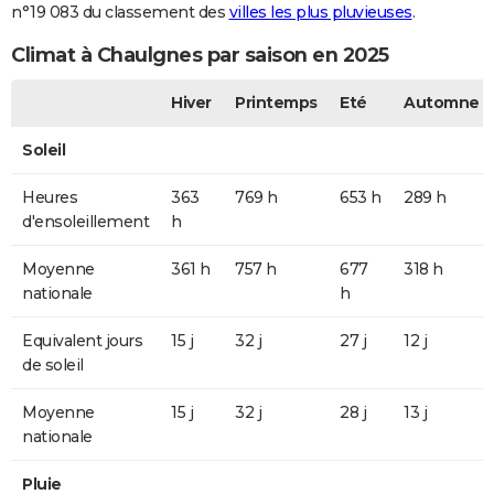
n°19 083 du classement des
villes les plus pluvieuses
.
Climat à Chaulgnes par saison en 2025
Hiver
Printemps
Eté
Automne
Soleil
Heures
363
769 h
653 h
289 h
d'ensoleillement
h
Moyenne
361 h
757 h
677
318 h
nationale
h
Equivalent jours
15 j
32 j
27 j
12 j
de soleil
Moyenne
15 j
32 j
28 j
13 j
nationale
Pluie