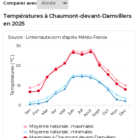
Comparer avec
Températures à Chaumont-devant-Damvillers
en 2025
Source : Linternaute.com d'après Météo France
30
Températures ( °C )
20
10
0
Fev
Nov
Jan
Mar
Avr
Mai
Juin
Juil
Aout
Sept
Oct
Dec
Moyenne nationale : maximales
Moyenne nationale : minimales
Maximales à Chaumont-devant-Damvillers