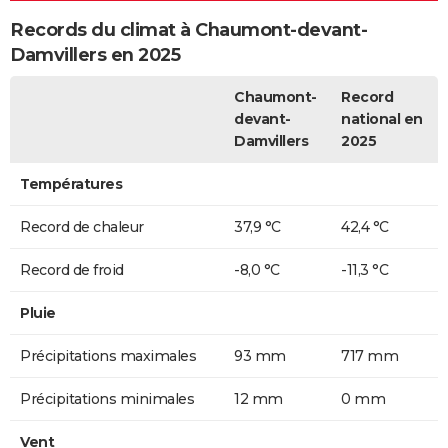
Records du climat à Chaumont-devant-
Damvillers en 2025
Chaumont-
Record
devant-
national en
Damvillers
2025
Températures
Record de chaleur
37,9 °C
42,4 °C
Record de froid
-8,0 °C
-11,3 °C
Pluie
Précipitations maximales
93 mm
717 mm
Précipitations minimales
12 mm
0 mm
Vent