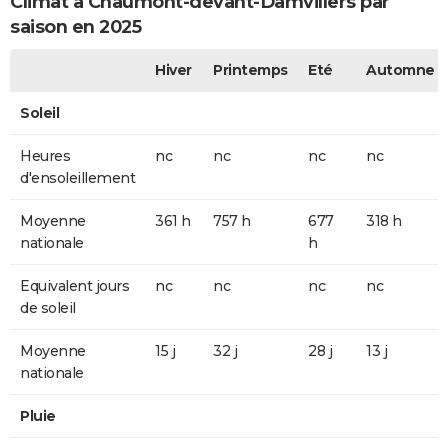
Climat à Chaumont-devant-Damvillers par
saison en 2025
Hiver
Printemps
Eté
Automne
Soleil
Heures
nc
nc
nc
nc
d'ensoleillement
Moyenne
361 h
757 h
677
318 h
nationale
h
Equivalent jours
nc
nc
nc
nc
de soleil
Moyenne
15 j
32 j
28 j
13 j
nationale
Pluie