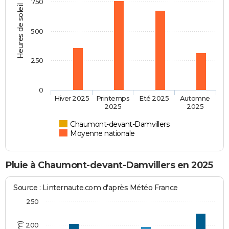
750
Heures de soleil
500
250
0
Hiver 2025
Printemps
Eté 2025
Automne
2025
2025
Chaumont-devant-Damvillers
Moyenne nationale
Pluie à Chaumont-devant-Damvillers en 2025
Source : Linternaute.com d'après Météo France
250
200