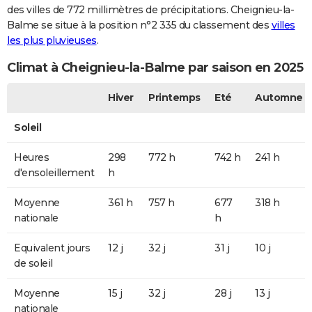
des villes de 772 millimètres de précipitations. Cheignieu-la-
Balme se situe à la position n°2 335 du classement des
villes
les plus pluvieuses
.
Climat à Cheignieu-la-Balme par saison en 2025
Hiver
Printemps
Eté
Automne
Soleil
Heures
298
772 h
742 h
241 h
d'ensoleillement
h
Moyenne
361 h
757 h
677
318 h
nationale
h
Equivalent jours
12 j
32 j
31 j
10 j
de soleil
Moyenne
15 j
32 j
28 j
13 j
nationale