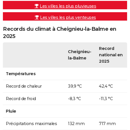
Les villes les plus pluvieuses
Les villes les plus venteuses
Records du climat à Cheignieu-la-Balme en
2025
Record
Cheignieu-
national en
la-Balme
2025
Températures
Record de chaleur
39,9 °C
42,4 °C
Record de froid
-8,3 °C
-11,3 °C
Pluie
Précipitations maximales
132 mm
717 mm