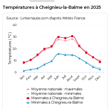
Températures à Cheignieu-la-Balme en 2025
Source : Linternaute.com d'après Météo France
40
Températures ( °C )
30
20
10
0
Fev
Nov
Jan
Mar
Avr
Mai
Juin
Juil
Aout
Sept
Oct
Dec
Moyenne nationale : maximales
Moyenne nationale : minimales
Maximales à Cheignieu-la-Balme
Minimales à Cheignieu-la-Balme