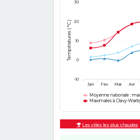
30
20
Températures ( °C )
10
0
-10
Jan
Fev
Mar
Avr
Moyenne nationale : ma
Maximales à Clavy-Warb
Les villes les plus chaudes