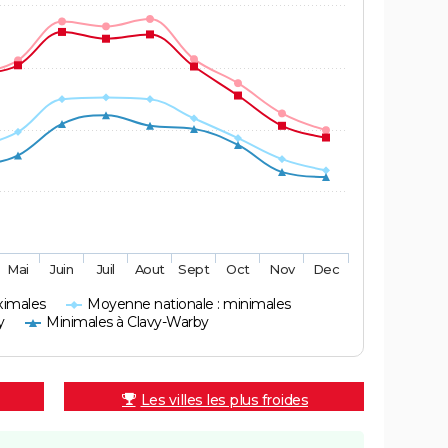
Mai
Juin
Juil
Aout
Sept
Oct
Nov
Dec
ximales
Moyenne nationale : minimales
y
Minimales à Clavy-Warby
Les villes les plus froides