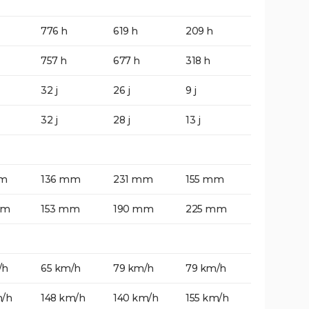
776 h
619 h
209 h
757 h
677 h
318 h
32 j
26 j
9 j
32 j
28 j
13 j
mm
136 mm
231 mm
155 mm
mm
153 mm
190 mm
225 mm
/h
65 km/h
79 km/h
79 km/h
m/h
148 km/h
140 km/h
155 km/h