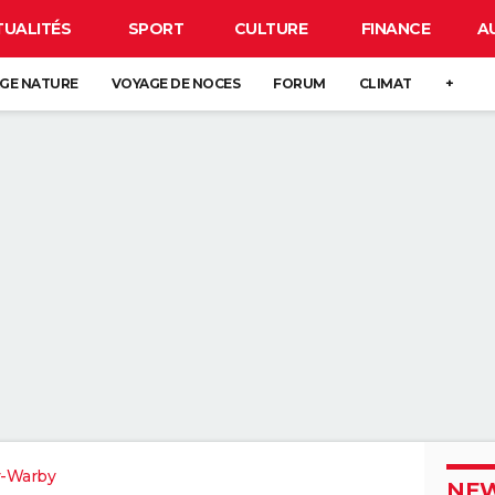
TUALITÉS
SPORT
CULTURE
FINANCE
A
GE NATURE
VOYAGE DE NOCES
FORUM
CLIMAT
+
y-Warby
NEW