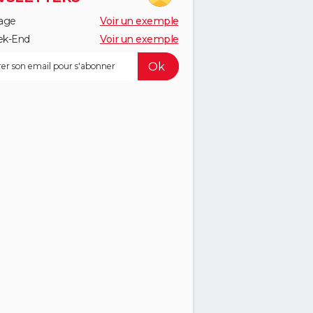
age
Voir un exemple
k-End
Voir un exemple