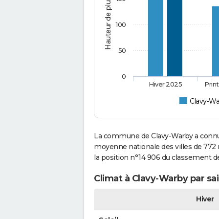
Hauteur de pluie (mm)
100
50
0
Hiver 2025
Prin
Clavy-Wa
La commune de Clavy-Warby a connu 
moyenne nationale des villes de 772 m
la position n°14 906 du classement 
Climat à Clavy-Warby par sa
Hiver