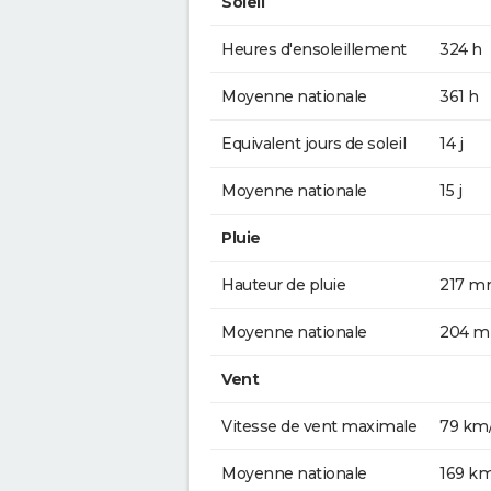
Soleil
Heures d'ensoleillement
324 h
Moyenne nationale
361 h
Equivalent jours de soleil
14 j
Moyenne nationale
15 j
Pluie
Hauteur de pluie
217 
Moyenne nationale
204 
Vent
Vitesse de vent maximale
79 km
Moyenne nationale
169 k