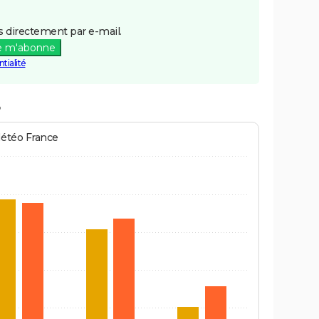
 directement par e-mail.
e m'abonne
tialité
Météo France