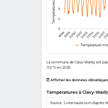
5
0
-5
2000
2007
1998
2004
2001
20
1999
2005
2003
Température moy
La commune de Clavy-Warby est pass
11,0 °c en 2025.
Afficher les données climatiques
Températures à Clavy-Warb
Source : Linternaute.com d'après 