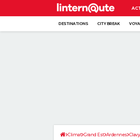
AC
DESTINATIONS
CITY BREAK
VOYA
Climat
Grand Est
Ardennes
Clav