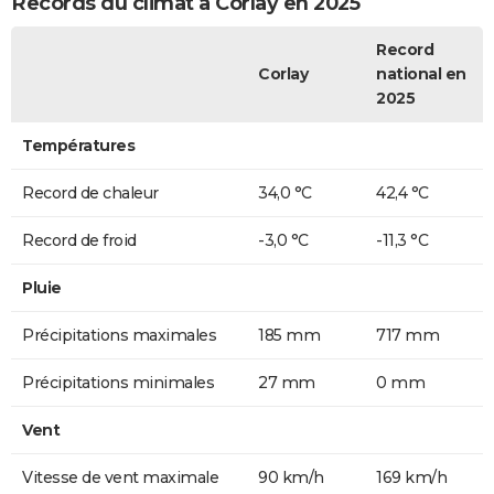
Records du climat à Corlay en 2025
Record
Corlay
national en
2025
Températures
Record de chaleur
34,0 °C
42,4 °C
Record de froid
-3,0 °C
-11,3 °C
Pluie
Précipitations maximales
185 mm
717 mm
Précipitations minimales
27 mm
0 mm
Vent
Vitesse de vent maximale
90 km/h
169 km/h