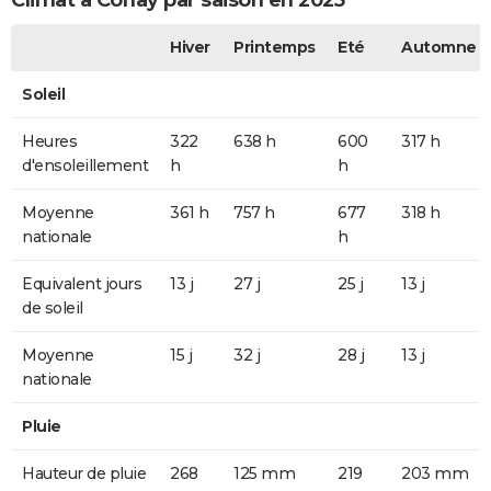
Climat à Corlay par saison en 2025
Hiver
Printemps
Eté
Automne
Soleil
Heures
322
638 h
600
317 h
d'ensoleillement
h
h
Moyenne
361 h
757 h
677
318 h
nationale
h
Equivalent jours
13 j
27 j
25 j
13 j
de soleil
Moyenne
15 j
32 j
28 j
13 j
nationale
Pluie
Hauteur de pluie
268
125 mm
219
203 mm