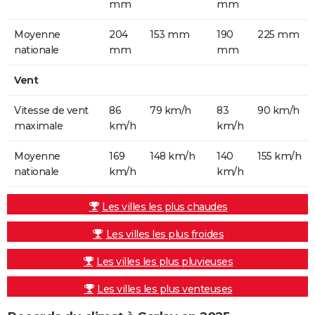
mm
mm
Moyenne
204
153 mm
190
225 mm
nationale
mm
mm
Vent
Vitesse de vent
86
79 km/h
83
90 km/h
maximale
km/h
km/h
Moyenne
169
148 km/h
140
155 km/h
nationale
km/h
km/h
Les villes les plus chaudes
Les villes les plus froides
Les villes les plus pluvieuses
Les villes les plus venteuses