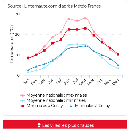
Source : Linternaute.com d'après Météo France
30
Températures ( °C )
20
10
0
Fev
Nov
Jan
Mar
Avr
Mai
Juin
Juil
Aout
Sept
Oct
Dec
Moyenne nationale : maximales
Moyenne nationale : minimales
Maximales à Corlay
Minimales à Corlay
Les villes les plus chaudes