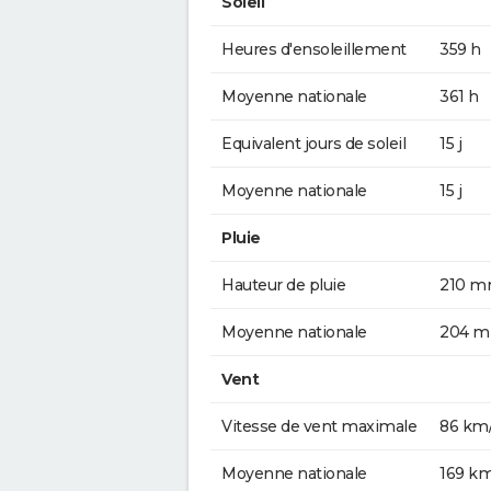
Soleil
Heures d'ensoleillement
359 h
Moyenne nationale
361 h
Equivalent jours de soleil
15 j
Moyenne nationale
15 j
Pluie
Hauteur de pluie
210 
Moyenne nationale
204 
Vent
Vitesse de vent maximale
86 km
Moyenne nationale
169 k