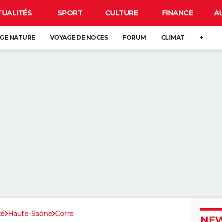
TUALITÉS
SPORT
CULTURE
FINANCE
A
GE NATURE
VOYAGE DE NOCES
FORUM
CLIMAT
+
té
Haute-Saône
Corre
NEW