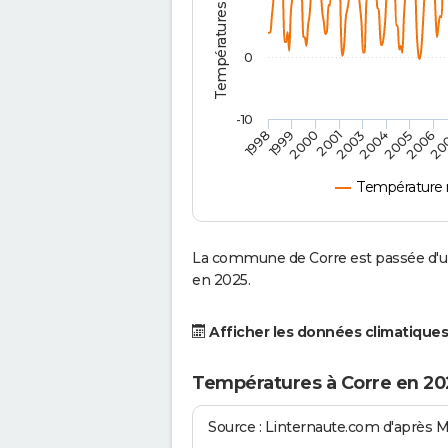
0
-10
2001
2004
1998
2006
2000
2003
2005
1999
20
Température 
La commune de Corre est passée d'un
en 2025.
Afficher les données climatiques
Températures à Corre en 20
Source : Linternaute.com d'après 