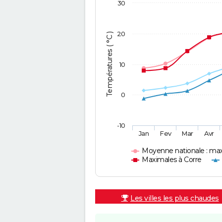
30
20
Températures ( °C )
10
0
-10
Jan
Fev
Mar
Avr
Moyenne nationale : ma
Maximales à Corre
Les villes les plus chaudes