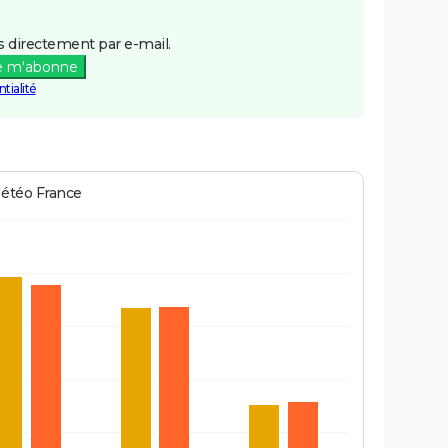
 directement par e-mail.
e m'abonne
tialité
Météo France