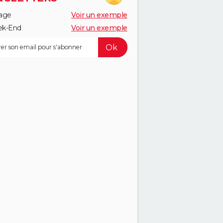
age
Voir un exemple
k-End
Voir un exemple