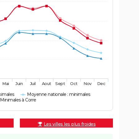
Mai
Juin
Juil
Aout
Sept
Oct
Nov
Dec
ximales
Moyenne nationale : minimales
Minimales à Corre
Les villes les plus froides