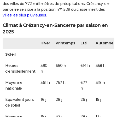
des villes de 772 millimètres de précipitations. Crézancy-en-
Sancerre se situe à la position n°4 509 du classement des
villes les plus pluvieuses
.
Climat à Crézancy-en-Sancerre par saison en
2025
Hiver
Printemps
Eté
Automne
Soleil
Heures
390
660 h
614 h
358 h
d'ensoleillement
h
Moyenne
361 h
757 h
677
318 h
nationale
h
Equivalent jours
16 j
28 j
26 j
15 j
de soleil
Moyenne
15 j
32 j
28 j
13 j