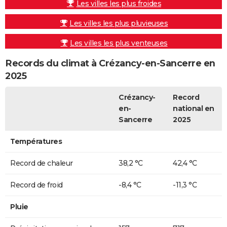
Les villes les plus froides
Les villes les plus pluvieuses
Les villes les plus venteuses
Records du climat à Crézancy-en-Sancerre en
2025
Crézancy-
Record
en-
national en
Sancerre
2025
Températures
Record de chaleur
38,2 °C
42,4 °C
Record de froid
-8,4 °C
-11,3 °C
Pluie