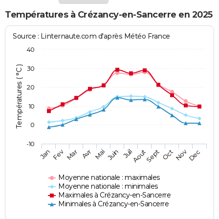
Températures à Crézancy-en-Sancerre en 2025
Source : Linternaute.com d'après Météo France
40
Températures ( °C )
30
20
10
0
-10
Fev
Nov
Jan
Mar
Avr
Mai
Juin
Juil
Aout
Sept
Oct
Dec
Moyenne nationale : maximales
Moyenne nationale : minimales
Maximales à Crézancy-en-Sancerre
Minimales à Crézancy-en-Sancerre