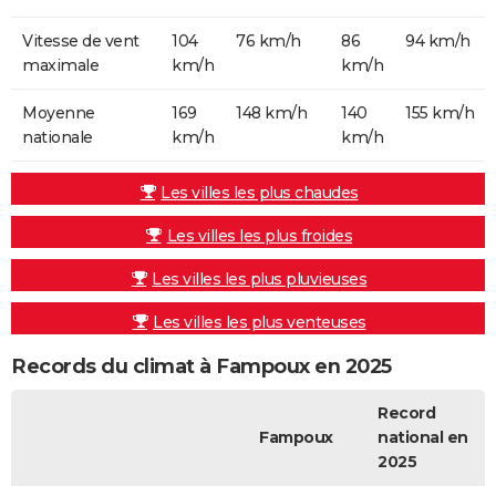
Vitesse de vent
104
76 km/h
86
94 km/h
maximale
km/h
km/h
Moyenne
169
148 km/h
140
155 km/h
nationale
km/h
km/h
Les villes les plus chaudes
Les villes les plus froides
Les villes les plus pluvieuses
Les villes les plus venteuses
Records du climat à Fampoux en 2025
Record
Fampoux
national en
2025