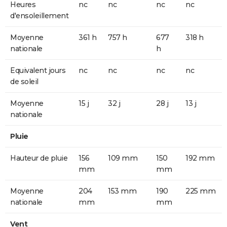
Heures
nc
nc
nc
nc
d'ensoleillement
Moyenne
361 h
757 h
677
318 h
nationale
h
Equivalent jours
nc
nc
nc
nc
de soleil
Moyenne
15 j
32 j
28 j
13 j
nationale
Pluie
Hauteur de pluie
156
109 mm
150
192 mm
mm
mm
Moyenne
204
153 mm
190
225 mm
nationale
mm
mm
Vent