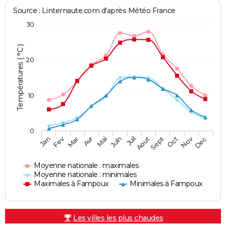
Source : Linternaute.com d'après Météo France
30
Températures ( °C )
20
10
0
Fev
Nov
Jan
Mar
Avr
Mai
Juin
Juil
Aout
Sept
Oct
Dec
Moyenne nationale : maximales
Moyenne nationale : minimales
Maximales à Fampoux
Minimales à Fampoux
Les villes les plus chaudes