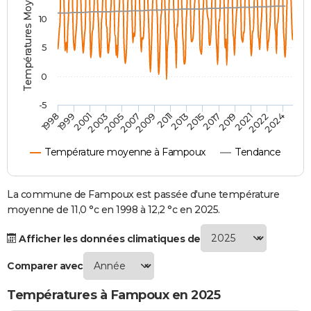
Températures Moyennes ( °C )
City break
Voyage de noces
Climat
Destinations
Voyage nature
Forum
+
PHOTO
10
GUIDES D'ACHAT
5
BONS PLANS
0
CARTE DE VOEUX
-5
2007
2021
2009
2022
1998
2011
2024
1999
2013
2001
2015
2003
2017
2005
2019
Carte Bonne année
Carte Pâques
Carte de Noël
Carte Saint-Valentin
Carte d'anniversaire
DICTIONNAIRE
Température moyenne à Fampoux
Tendance
Biographies
Expressions
Dictionnaire
Citations
Proverbes
PROGRAMME TV
COPAINS D'AVANT
La commune de Fampoux est passée d'une température
moyenne de 11,0 °c en 1998 à 12,2 °c en 2025.
Se connecter
Collèges
Universités
Service militaire
S'inscrire
Lycées
Primaires
Entreprises
Avis de recherche
AVIS DE DÉCÈS
Afficher les données climatiques de
FORUM
Comparer avec
Lifestyle
Sport
Television
Cinema
Bricolage
Culture
Auto
Voyage
Températures à Fampoux en 2025