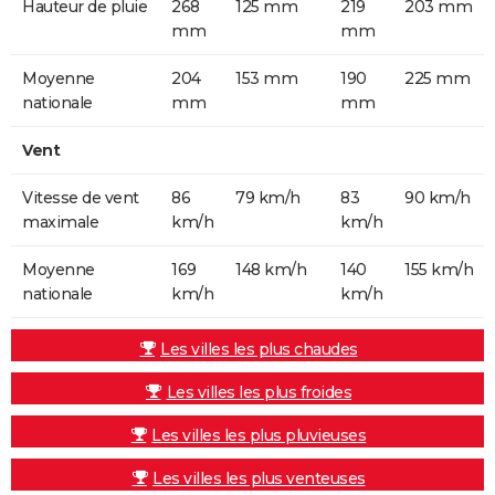
Hauteur de pluie
268
125 mm
219
203 mm
mm
mm
Moyenne
204
153 mm
190
225 mm
nationale
mm
mm
Vent
Vitesse de vent
86
79 km/h
83
90 km/h
maximale
km/h
km/h
Moyenne
169
148 km/h
140
155 km/h
nationale
km/h
km/h
Les villes les plus chaudes
Les villes les plus froides
Les villes les plus pluvieuses
Les villes les plus venteuses