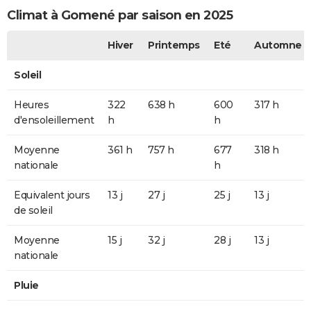
Climat à Gomené par saison en 2025
Hiver
Printemps
Eté
Automne
Soleil
Heures
322
638 h
600
317 h
d'ensoleillement
h
h
Moyenne
361 h
757 h
677
318 h
nationale
h
Equivalent jours
13 j
27 j
25 j
13 j
de soleil
Moyenne
15 j
32 j
28 j
13 j
nationale
Pluie