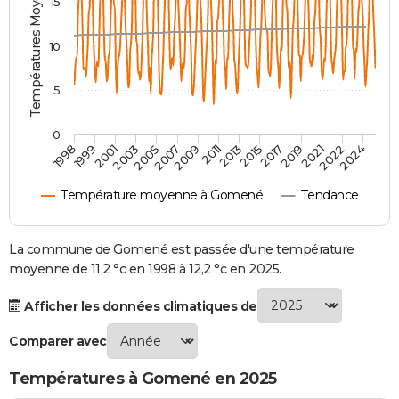
Températures Moyennes ( °C )
15
City break
Voyage de noces
Climat
Destinations
Voyage nature
Forum
+
PHOTO
10
GUIDES D'ACHAT
5
BONS PLANS
CARTE DE VOEUX
0
2007
2021
2009
2022
1998
2011
2024
1999
2013
2001
2015
2003
2017
2005
2019
Carte Bonne année
Carte Pâques
Carte de Noël
Carte Saint-Valentin
Carte d'anniversaire
DICTIONNAIRE
Température moyenne à Gomené
Tendance
Biographies
Expressions
Dictionnaire
Citations
Proverbes
PROGRAMME TV
COPAINS D'AVANT
La commune de Gomené est passée d'une température
moyenne de 11,2 °c en 1998 à 12,2 °c en 2025.
Se connecter
Collèges
Universités
Service militaire
S'inscrire
Lycées
Primaires
Entreprises
Avis de recherche
AVIS DE DÉCÈS
Afficher les données climatiques de
FORUM
Comparer avec
Lifestyle
Sport
Television
Cinema
Bricolage
Culture
Auto
Voyage
Températures à Gomené en 2025