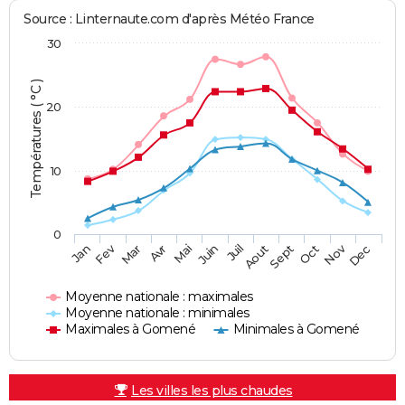
Source : Linternaute.com d'après Météo France
30
Températures ( °C )
20
10
0
Fev
Nov
Jan
Mar
Avr
Mai
Juin
Juil
Aout
Sept
Oct
Dec
Moyenne nationale : maximales
Moyenne nationale : minimales
Maximales à Gomené
Minimales à Gomené
Les villes les plus chaudes