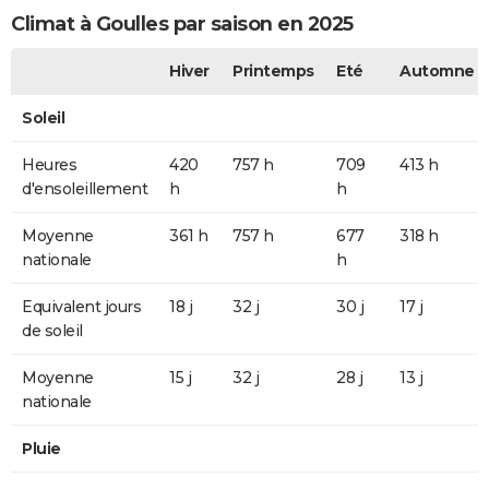
Climat à Goulles par saison en 2025
Hiver
Printemps
Eté
Automne
Soleil
Heures
420
757 h
709
413 h
d'ensoleillement
h
h
Moyenne
361 h
757 h
677
318 h
nationale
h
Equivalent jours
18 j
32 j
30 j
17 j
de soleil
Moyenne
15 j
32 j
28 j
13 j
nationale
Pluie