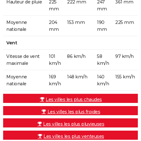
Hauteur de pluie
225
222 mm
247
361 mm
mm
mm
Moyenne
204
153 mm
190
225 mm
nationale
mm
mm
Vent
Vitesse de vent
101
86 km/h
58
97 km/h
maximale
km/h
km/h
Moyenne
169
148 km/h
140
155 km/h
nationale
km/h
km/h
Les villes les plus chaudes
Les villes les plus froides
Les villes les plus pluvieuses
Les villes les plus venteuses