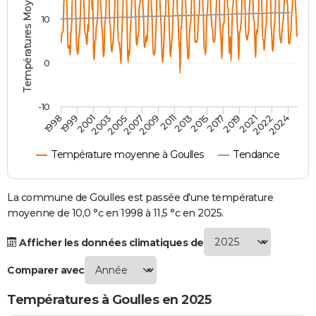
Températures Moyennes ( °C )
City break
Voyage de noces
Climat
Destinations
Voyage nature
Forum
+
PHOTO
10
GUIDES D'ACHAT
0
BONS PLANS
CARTE DE VOEUX
-10
1998
1999
2001
2003
2005
2007
2009
2011
2013
2015
2017
2019
2021
2022
2024
Carte Bonne année
Carte Pâques
Carte de Noël
Carte Saint-Valentin
Carte d'anniversaire
DICTIONNAIRE
Température moyenne à Goulles
Tendance
Biographies
Expressions
Dictionnaire
Citations
Proverbes
PROGRAMME TV
COPAINS D'AVANT
La commune de Goulles est passée d'une température
moyenne de 10,0 °c en 1998 à 11,5 °c en 2025.
Se connecter
Collèges
Universités
Service militaire
S'inscrire
Lycées
Primaires
Entreprises
Avis de recherche
AVIS DE DÉCÈS
Afficher les données climatiques de
FORUM
Comparer avec
Lifestyle
Sport
Television
Cinema
Bricolage
Culture
Auto
Voyage
Températures à Goulles en 2025