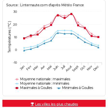
Source : Linternaute.com d'après Météo France
30
Températures ( °C )
20
10
0
-10
Fev
Nov
Jan
Mar
Avr
Mai
Juin
Juil
Aout
Sept
Oct
Dec
Moyenne nationale : maximales
Moyenne nationale : minimales
Maximales à Goulles
Minimales à Goulles
Les villes les plus chaudes