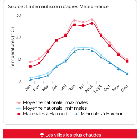
Source : Linternaute.com d'après Météo France
30
Températures ( °C )
20
10
0
Fev
Nov
Jan
Mar
Avr
Mai
Juin
Juil
Aout
Sept
Oct
Dec
Moyenne nationale : maximales
Moyenne nationale : minimales
Maximales à Harcourt
Minimales à Harcourt
Les villes les plus chaudes