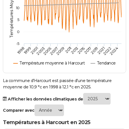
Températures Moyennes ( °C )
City break
Voyage de noces
Climat
Destinations
Voyage nature
Forum
+
PHOTO
10
GUIDES D'ACHAT
5
BONS PLANS
0
CARTE DE VOEUX
-5
2007
2021
2009
2022
1998
2011
2024
1999
2013
2001
2015
2003
2017
2005
2019
Carte Bonne année
Carte Pâques
Carte de Noël
Carte Saint-Valentin
Carte d'anniversaire
DICTIONNAIRE
Température moyenne à Harcourt
Tendance
Biographies
Expressions
Dictionnaire
Citations
Proverbes
PROGRAMME TV
COPAINS D'AVANT
La commune d'Harcourt est passée d'une température
moyenne de 10,9 °c en 1998 à 12,1 °c en 2025.
Se connecter
Collèges
Universités
Service militaire
S'inscrire
Lycées
Primaires
Entreprises
Avis de recherche
AVIS DE DÉCÈS
Afficher les données climatiques de
FORUM
Comparer avec
Lifestyle
Sport
Television
Cinema
Bricolage
Culture
Auto
Voyage
Températures à Harcourt en 2025