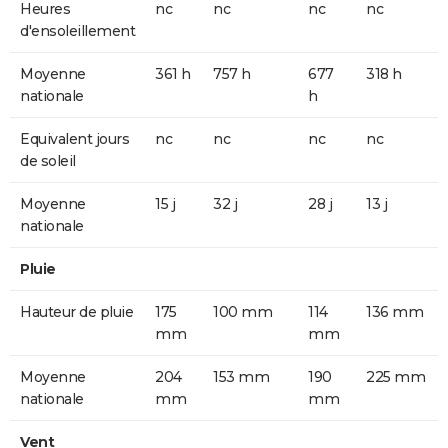
Heures
nc
nc
nc
nc
d'ensoleillement
Moyenne
361 h
757 h
677
318 h
nationale
h
Equivalent jours
nc
nc
nc
nc
de soleil
Moyenne
15 j
32 j
28 j
13 j
nationale
Pluie
Hauteur de pluie
175
100 mm
114
136 mm
mm
mm
Moyenne
204
153 mm
190
225 mm
nationale
mm
mm
Vent