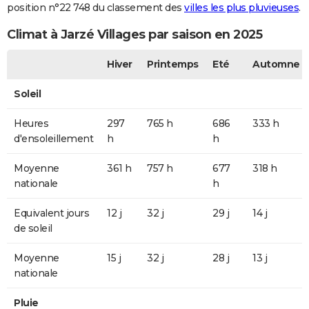
position n°22 748 du classement des
villes les plus pluvieuses
.
Climat à Jarzé Villages par saison en 2025
Hiver
Printemps
Eté
Automne
Soleil
Heures
297
765 h
686
333 h
d'ensoleillement
h
h
Moyenne
361 h
757 h
677
318 h
nationale
h
Equivalent jours
12 j
32 j
29 j
14 j
de soleil
Moyenne
15 j
32 j
28 j
13 j
nationale
Pluie