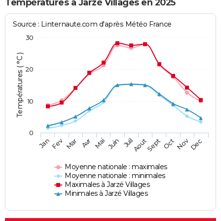
Températures à Jarzé Villages en 2025
Source : Linternaute.com d'après Météo France
30
Températures ( °C )
20
10
0
Fev
Nov
Jan
Mar
Avr
Mai
Juin
Juil
Aout
Sept
Oct
Dec
Moyenne nationale : maximales
Moyenne nationale : minimales
Maximales à Jarzé Villages
Minimales à Jarzé Villages