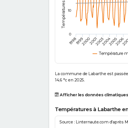
10
0
2001
2003
2004
2005
1998
2006
1999
20
2000
Température m
La commune de Labarthe est passée 
14,6 °c en 2025.
Afficher les données climatiques
Températures à Labarthe en
Source : Linternaute.com d'après 