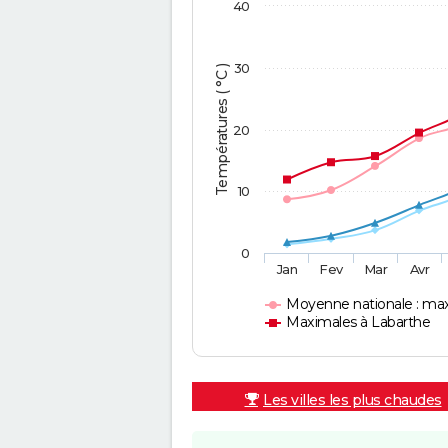
40
30
Températures ( °C )
20
10
0
Jan
Fev
Mar
Avr
Moyenne nationale : ma
Maximales à Labarthe
Les villes les plus chaudes