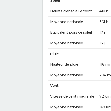
Soleil
Heures d'ensoleillement
418 h
Moyenne nationale
361 h
Equivalent jours de soleil
17 j
Moyenne nationale
15 j
Pluie
Hauteur de pluie
116 m
Moyenne nationale
204 
Vent
Vitesse de vent maximale
72 km
Moyenne nationale
169 k