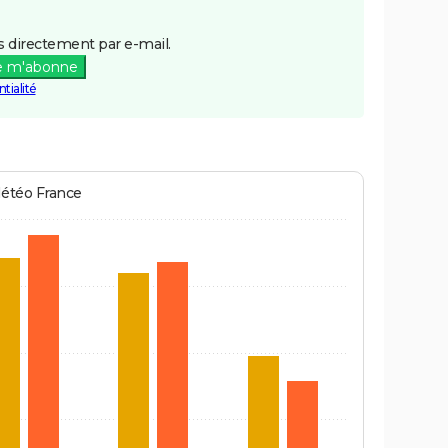
 directement par e-mail.
e m'abonne
tialité
Météo France