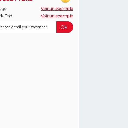
age
Voir un exemple
k-End
Voir un exemple