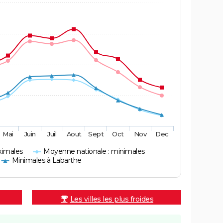
Mai
Juin
Juil
Aout
Sept
Oct
Nov
Dec
ximales
Moyenne nationale : minimales
Minimales à Labarthe
Les villes les plus froides