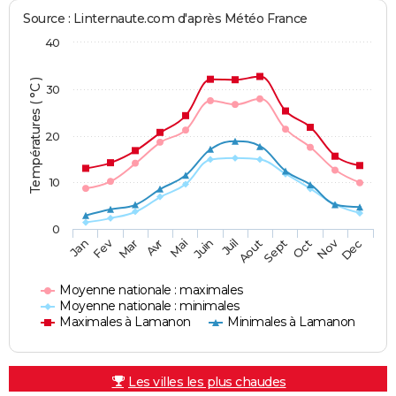
Source : Linternaute.com d'après Météo France
40
Températures ( °C )
30
20
10
0
Fev
Nov
Jan
Mar
Avr
Mai
Juin
Juil
Aout
Sept
Oct
Dec
Moyenne nationale : maximales
Moyenne nationale : minimales
Maximales à Lamanon
Minimales à Lamanon
Les villes les plus chaudes