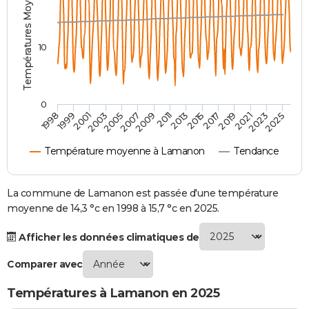
Températures Moyennes ( °C )
City break
Voyage de noces
Climat
Destinations
Voyage nature
Forum
+
PHOTO
GUIDES D'ACHAT
10
BONS PLANS
CARTE DE VOEUX
0
2021
2023
2025
1998
1999
2001
2003
2005
2007
2009
2011
2013
2015
2017
2019
Carte Bonne année
Carte Pâques
Carte de Noël
Carte Saint-Valentin
Carte d'anniversaire
DICTIONNAIRE
Température moyenne à Lamanon
Tendance
Biographies
Expressions
Dictionnaire
Citations
Proverbes
PROGRAMME TV
COPAINS D'AVANT
La commune de Lamanon est passée d'une température
moyenne de 14,3 °c en 1998 à 15,7 °c en 2025.
Se connecter
Collèges
Universités
Service militaire
S'inscrire
Lycées
Primaires
Entreprises
Avis de recherche
AVIS DE DÉCÈS
Afficher les données climatiques de
FORUM
Comparer avec
Lifestyle
Sport
Television
Cinema
Bricolage
Culture
Auto
Voyage
Températures à Lamanon en 2025