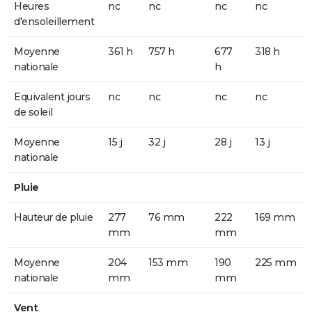
Heures
nc
nc
nc
nc
d'ensoleillement
Moyenne
361 h
757 h
677
318 h
nationale
h
Equivalent jours
nc
nc
nc
nc
de soleil
Moyenne
15 j
32 j
28 j
13 j
nationale
Pluie
Hauteur de pluie
277
76 mm
222
169 mm
mm
mm
Moyenne
204
153 mm
190
225 mm
nationale
mm
mm
Vent