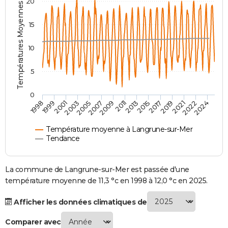
Températures Moyennes ( °C )
20
City break
Voyage de noces
Climat
Destinations
Voyage nature
Forum
+
PHOTO
15
GUIDES D'ACHAT
10
BONS PLANS
5
CARTE DE VOEUX
Carte Bonne année
Carte Pâques
Carte de Noël
Carte Saint-Valentin
Carte d'anniversaire
DICTIONNAIRE
0
2007
2021
2009
2022
1998
2011
2024
1999
2013
2001
2015
2003
2017
2005
2019
Biographies
Expressions
Dictionnaire
Citations
Proverbes
PROGRAMME TV
Température moyenne à Langrune-sur-Mer
COPAINS D'AVANT
Tendance
Se connecter
Collèges
Universités
Service militaire
S'inscrire
Lycées
Primaires
Entreprises
Avis de recherche
AVIS DE DÉCÈS
La commune de Langrune-sur-Mer est passée d'une
FORUM
température moyenne de 11,3 °c en 1998 à 12,0 °c en 2025.
Lifestyle
Sport
Television
Cinema
Bricolage
Culture
Auto
Voyage
Afficher les données climatiques de
Comparer avec