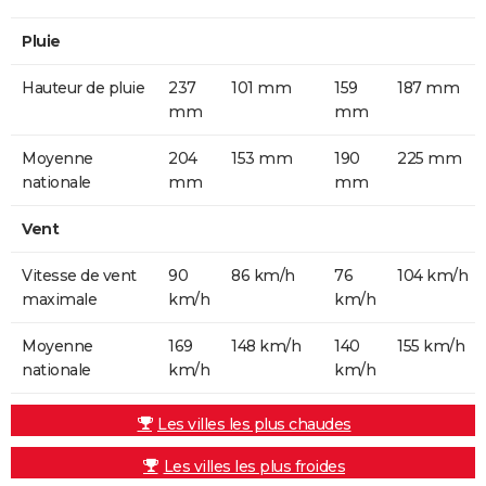
Pluie
Hauteur de pluie
237
101 mm
159
187 mm
mm
mm
Moyenne
204
153 mm
190
225 mm
nationale
mm
mm
Vent
Vitesse de vent
90
86 km/h
76
104 km/h
maximale
km/h
km/h
Moyenne
169
148 km/h
140
155 km/h
nationale
km/h
km/h
Les villes les plus chaudes
Les villes les plus froides