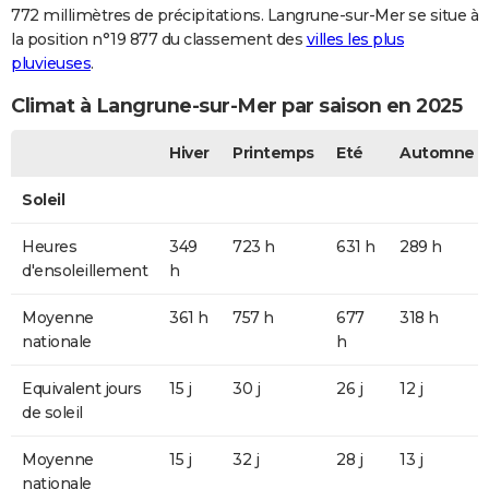
772 millimètres de précipitations. Langrune-sur-Mer se situe à
la position n°19 877 du classement des
villes les plus
pluvieuses
.
Climat à Langrune-sur-Mer par saison en 2025
Hiver
Printemps
Eté
Automne
Soleil
Heures
349
723 h
631 h
289 h
d'ensoleillement
h
Moyenne
361 h
757 h
677
318 h
nationale
h
Equivalent jours
15 j
30 j
26 j
12 j
de soleil
Moyenne
15 j
32 j
28 j
13 j
nationale