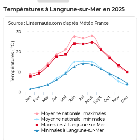
Températures à Langrune-sur-Mer en 2025
Source : Linternaute.com d'après Météo France
30
Températures ( °C )
20
10
0
Fev
Nov
Jan
Mar
Avr
Mai
Juin
Juil
Aout
Sept
Oct
Dec
Moyenne nationale : maximales
Moyenne nationale : minimales
Maximales à Langrune-sur-Mer
Minimales à Langrune-sur-Mer