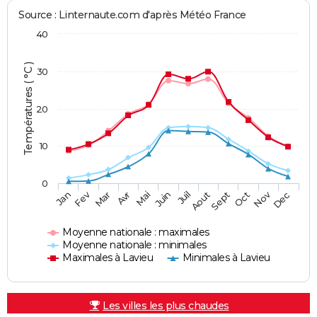
Source : Linternaute.com d'après Météo France
40
Températures ( °C )
30
20
10
0
Fev
Nov
Jan
Mar
Avr
Mai
Juin
Juil
Aout
Sept
Oct
Dec
Moyenne nationale : maximales
Moyenne nationale : minimales
Maximales à Lavieu
Minimales à Lavieu
Les villes les plus chaudes