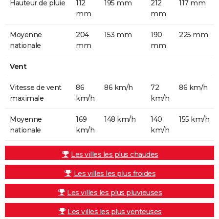
Hauteur de pluie
112
195 mm
212
117 mm
mm
mm
Moyenne
204
153 mm
190
225 mm
nationale
mm
mm
Vent
Vitesse de vent
86
86 km/h
72
86 km/h
maximale
km/h
km/h
Moyenne
169
148 km/h
140
155 km/h
nationale
km/h
km/h
Les villes les plus chaudes
Les villes les plus froides
Les villes les plus pluvieuses
Les villes les plus venteuses