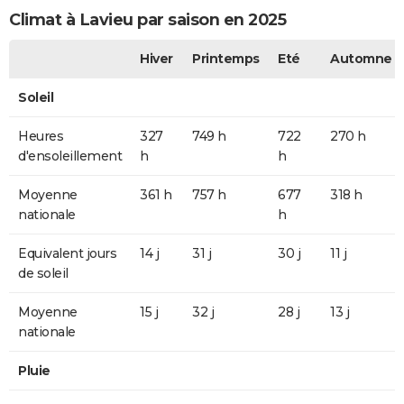
Climat à Lavieu par saison en 2025
Hiver
Printemps
Eté
Automne
Soleil
Heures
327
749 h
722
270 h
d'ensoleillement
h
h
Moyenne
361 h
757 h
677
318 h
nationale
h
Equivalent jours
14 j
31 j
30 j
11 j
de soleil
Moyenne
15 j
32 j
28 j
13 j
nationale
Pluie